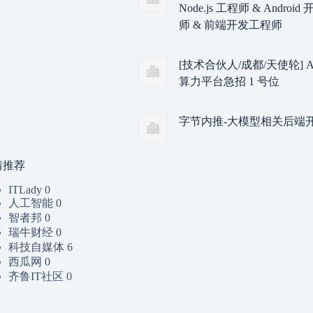
Node.js 工程师 & Androi
师 & 前端开发工程师
[技术合伙人/成都/天使轮] A
算力平台急招 1 号位
字节内推-大模型相关后端
情推荐
ITLady
0
人工智能
0
智者邦
0
瑞牛财经
0
科技自媒体
6
西瓜网
0
齐鲁IT社区
0