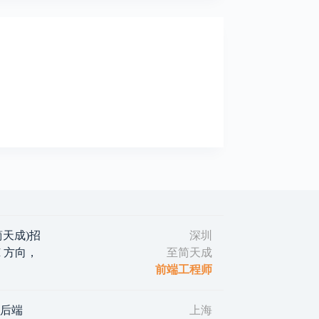
(至简天成)招
深圳
 方向，
至简天成
前端工程师
｜后端
上海