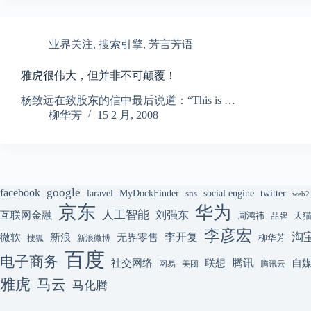
业界关注
,
搜索引擎
,
芳言芳语
雅虎很伟大，但并非不可颠覆！
杨致远在致股东的信中最后说道：“This is …
柳华芳
15 2 月, 2008
google
facebook
laravel
MyDockFinder
sns
social engine
twitter
web2
京东
华为
人工智能
刘强东
互联网金融
周鸿祎
天
品牌
李彦宏
李开复
淘
微软
新浪
无界零售
柳华芳
搜狐
新浪微博
百度
电子商务
腾讯
联想
自
社交网络
网易
美团
腾讯云
雅虎
马云
马化腾