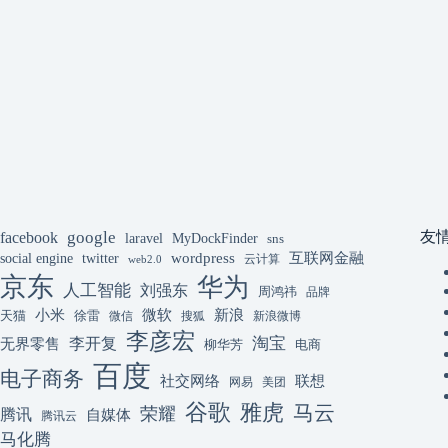
google
facebook
友
laravel
MyDockFinder
sns
互联网金融
wordpress
social engine
twitter
云计算
web2.0
京东
华为
人工智能
刘强东
周鸿祎
品牌
微软
新浪
小米
天猫
徐雷
微信
搜狐
新浪微博
李彦宏
李开复
淘宝
无界零售
柳华芳
电商
百度
电子商务
联想
社交网络
网易
美团
谷歌
雅虎
马云
荣耀
腾讯
自媒体
腾讯云
马化腾