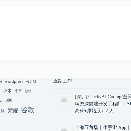
近期工作
wordpress
云计算
.0
小米
猫
徐雷
微信
[深圳] ClackyAI Coding
宝
电商
聘资深前端开发工程师（AI
谷歌
荣耀
媒体
高薪+原始股）2 人
上海五角场｜小宇宙 App