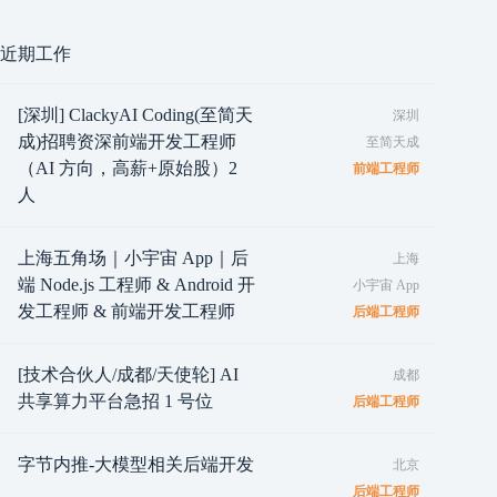
近期工作
[深圳] ClackyAI Coding(至简天
深圳
成)招聘资深前端开发工程师
至简天成
（AI 方向，高薪+原始股）2
前端工程师
人
上海五角场｜小宇宙 App｜后
上海
端 Node.js 工程师 & Android 开
小宇宙 App
发工程师 & 前端开发工程师
后端工程师
[技术合伙人/成都/天使轮] AI
成都
共享算力平台急招 1 号位
后端工程师
字节内推-大模型相关后端开发
北京
后端工程师