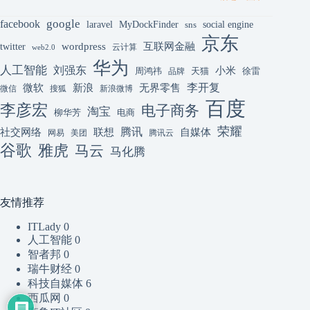
google
facebook
laravel
MyDockFinder
sns
social engine
京东
互联网金融
wordpress
twitter
云计算
web2.0
华为
人工智能
刘强东
小米
周鸿祎
天猫
徐雷
品牌
李开复
微软
新浪
无界零售
微信
搜狐
新浪微博
百度
李彦宏
电子商务
淘宝
柳华芳
电商
荣耀
腾讯
联想
自媒体
社交网络
网易
美团
腾讯云
谷歌
雅虎
马云
马化腾
友情推荐
ITLady
0
人工智能
0
智者邦
0
瑞牛财经
0
科技自媒体
6
西瓜网
0