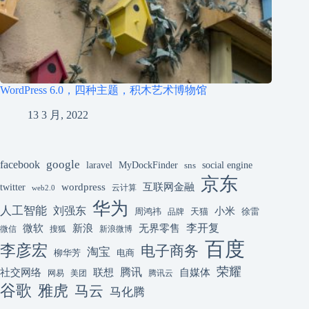
WordPress 6.0，四种主题，积木艺术博物馆
13 3 月, 2022
google
facebook
laravel
MyDockFinder
sns
social engine
京东
互联网金融
wordpress
twitter
云计算
web2.0
华为
人工智能
刘强东
小米
周鸿祎
天猫
徐雷
品牌
李开复
微软
新浪
无界零售
微信
搜狐
新浪微博
百度
李彦宏
电子商务
淘宝
柳华芳
电商
荣耀
腾讯
联想
自媒体
社交网络
网易
美团
腾讯云
谷歌
雅虎
马云
马化腾