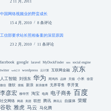
2 11 月, 2011
中国网络视频业的野蛮成长
15 4 月, 2010
8 条评论
工信部要求站长照相备案的深层原因
23 2 月, 2010
11 条评论
google
facebook
laravel
MyDockFinder
sns
social engine
京东
互联网金融
wordpress
twitter
云计算
web2.0
华为
人工智能
刘强东
小米
周鸿祎
天猫
徐雷
品牌
李开复
微软
新浪
无界零售
微信
搜狐
新浪微博
百度
李彦宏
电子商务
淘宝
柳华芳
电商
荣耀
腾讯
联想
自媒体
社交网络
网易
美团
腾讯云
谷歌
雅虎
马云
马化腾