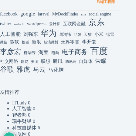
后端工程师
google
facebook
laravel
MyDockFinder
sns
social engine
京东
互联网金融
wordpress
twitter
云计算
web2.0
华为
人工智能
刘强东
小米
周鸿祎
天猫
徐雷
品牌
李开复
微软
新浪
无界零售
微信
搜狐
新浪微博
百度
李彦宏
电子商务
淘宝
柳华芳
电商
荣耀
腾讯
联想
自媒体
社交网络
网易
美团
腾讯云
谷歌
雅虎
马云
马化腾
友情推荐
ITLady
0
人工智能
0
智者邦
0
瑞牛财经
0
科技自媒体
6
西瓜网
0