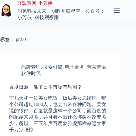
跳
IT观察网-小芳侠
至
洞见科技未来，明眸互联星空。公众号：
内
小芳侠 -科技观察家
容
标签：
pr2.0
品牌管理
,
搜索引擎
,
电子商务
,
芳言芳语
,
软件时代
百度日衰，赢了日本市场有鸟用？
前几天和一位美女吃饭，饭后美女总结说：哪
个公司超过1000人，也会出来各种问题。美女
说的很好，百度就是这样一个公司，而百度的
问题越来越多，并且看不出什么迹象在改变多
少，所以，三五年后百度象雅虎那样命运大家
千万别吃惊。