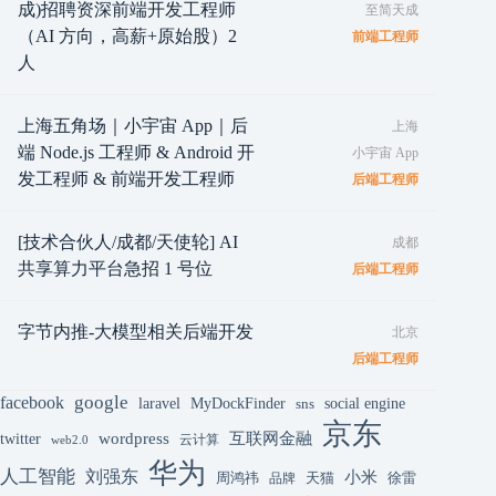
成)招聘资深前端开发工程师
至简天成
（AI 方向，高薪+原始股）2
前端工程师
人
上海五角场｜小宇宙 App｜后
上海
端 Node.js 工程师 & Android 开
小宇宙 App
发工程师 & 前端开发工程师
后端工程师
[技术合伙人/成都/天使轮] AI
成都
共享算力平台急招 1 号位
后端工程师
字节内推-大模型相关后端开发
北京
后端工程师
google
facebook
laravel
MyDockFinder
sns
social engine
京东
互联网金融
wordpress
twitter
云计算
web2.0
华为
人工智能
刘强东
小米
周鸿祎
天猫
徐雷
品牌