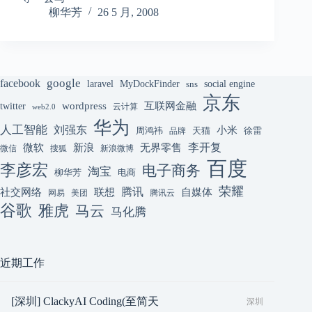
柳华芳
26 5 月, 2008
google
facebook
laravel
MyDockFinder
sns
social engine
京东
互联网金融
wordpress
twitter
云计算
web2.0
华为
人工智能
刘强东
小米
周鸿祎
天猫
徐雷
品牌
李开复
微软
新浪
无界零售
微信
搜狐
新浪微博
百度
李彦宏
电子商务
淘宝
柳华芳
电商
荣耀
腾讯
联想
自媒体
社交网络
网易
美团
腾讯云
谷歌
雅虎
马云
马化腾
近期工作
[深圳] ClackyAI Coding(至简天
深圳