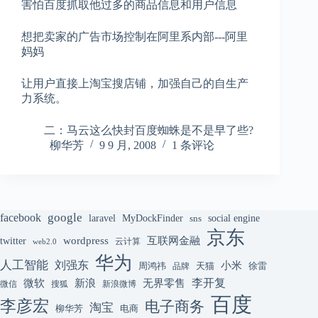
害怕百度抓取他过多的商品信息和用户信息
想把卖家的广告市场控制在阿里系内部---阿里
妈妈
让用户直接上淘宝搜店铺，加强自己的自生产
力系统。
二：马云这么快封百度蜘蛛是不是早了些?
柳华芳
9 9 月, 2008
1 条评论
google
facebook
laravel
MyDockFinder
sns
social engine
京东
互联网金融
wordpress
twitter
云计算
web2.0
华为
人工智能
刘强东
小米
周鸿祎
天猫
徐雷
品牌
李开复
微软
新浪
无界零售
微信
搜狐
新浪微博
百度
李彦宏
电子商务
淘宝
柳华芳
电商