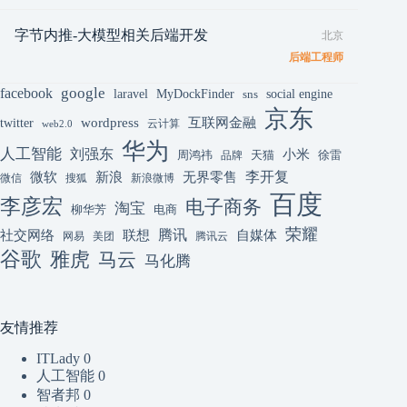
字节内推-大模型相关后端开发
北京
后端工程师
google
facebook
laravel
MyDockFinder
sns
social engine
京东
互联网金融
wordpress
twitter
云计算
web2.0
华为
人工智能
刘强东
小米
周鸿祎
天猫
徐雷
品牌
李开复
微软
新浪
无界零售
微信
搜狐
新浪微博
百度
李彦宏
电子商务
淘宝
柳华芳
电商
荣耀
腾讯
联想
自媒体
社交网络
网易
美团
腾讯云
谷歌
雅虎
马云
马化腾
友情推荐
ITLady
0
人工智能
0
智者邦
0