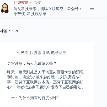
跳
IT观察网-小芳侠
至
洞见科技未来，明眸互联星空。公众号：
内
小芳侠 -科技观察家
容
标签：
C2C
业界关注
,
搜索引擎
,
电子商务
走穴甚急，马云忘戴望远镜？
昨天一整天到处是关于淘宝封百度蜘蛛的消息
和讨论，洪波说“越来越好玩”，刘兴亮说“封
字，违背了互联网的本质，违背了互联网的核
心”。笔者把热点问题集中发表下自己的看法。
一：为什么淘宝封百度蜘蛛?