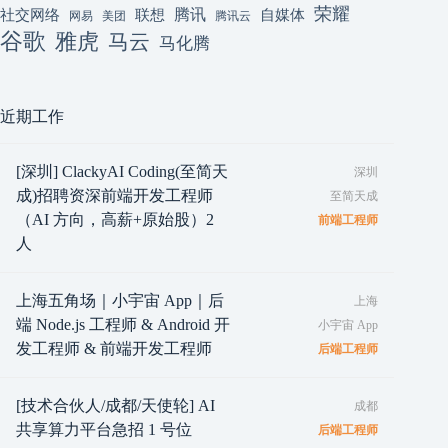
荣耀
腾讯
联想
自媒体
社交网络
网易
美团
腾讯云
谷歌
雅虎
马云
马化腾
近期工作
[深圳] ClackyAI Coding(至简天
深圳
成)招聘资深前端开发工程师
至简天成
（AI 方向，高薪+原始股）2
前端工程师
人
上海五角场｜小宇宙 App｜后
上海
端 Node.js 工程师 & Android 开
小宇宙 App
发工程师 & 前端开发工程师
后端工程师
[技术合伙人/成都/天使轮] AI
成都
共享算力平台急招 1 号位
后端工程师