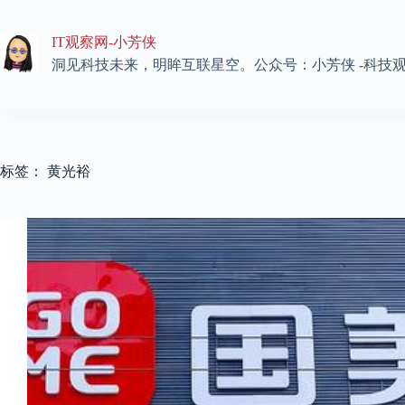
跳
至
IT观察网-小芳侠
内
容
洞见科技未来，明眸互联星空。公众号：小芳侠 -科技
标签：
黄光裕