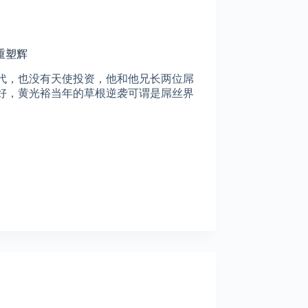
重塑辉
代，也没有天使投资，他和他兄长两位屌
好，黄光裕当年的草根逆袭可谓是屌丝界