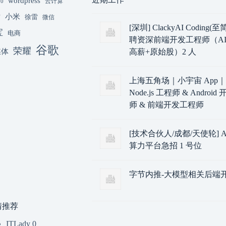
wordpress
云计算
.0
小米
猫
徐雷
微信
[深圳] ClackyAI Coding
宝
电商
聘资深前端开发工程师（AI
谷歌
荣耀
媒体
高薪+原始股）2 人
上海五角场｜小宇宙 App
Node.js 工程师 & Androi
师 & 前端开发工程师
[技术合伙人/成都/天使轮] A
算力平台急招 1 号位
字节内推-大模型相关后端
情推荐
ITLady
0