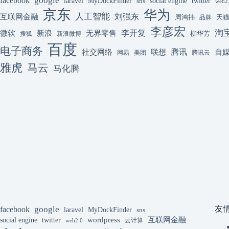
google
facebook
laravel
MyDockFinder
sns
social engine
twitter
web2
京东
华为
人工智能
刘强东
互联网金融
周鸿祎
天
品牌
李彦宏
李开复
淘
微软
新浪
无界零售
柳华芳
搜狐
新浪微博
百度
电子商务
腾讯
联想
自
社交网络
网易
美团
腾讯云
雅虎
马云
马化腾
google
facebook
友
laravel
MyDockFinder
sns
互联网金融
wordpress
social engine
twitter
云计算
web2.0