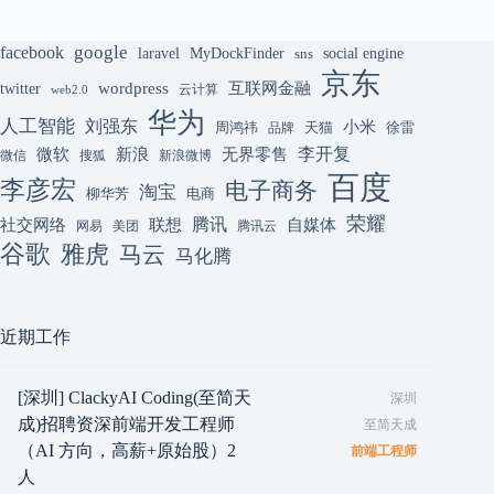
google
facebook
laravel
MyDockFinder
sns
social engine
京东
互联网金融
wordpress
twitter
云计算
web2.0
华为
人工智能
刘强东
小米
周鸿祎
天猫
徐雷
品牌
李开复
微软
新浪
无界零售
微信
搜狐
新浪微博
百度
李彦宏
电子商务
淘宝
柳华芳
电商
荣耀
腾讯
联想
自媒体
社交网络
网易
美团
腾讯云
谷歌
雅虎
马云
马化腾
近期工作
[深圳] ClackyAI Coding(至简天
深圳
成)招聘资深前端开发工程师
至简天成
（AI 方向，高薪+原始股）2
前端工程师
人