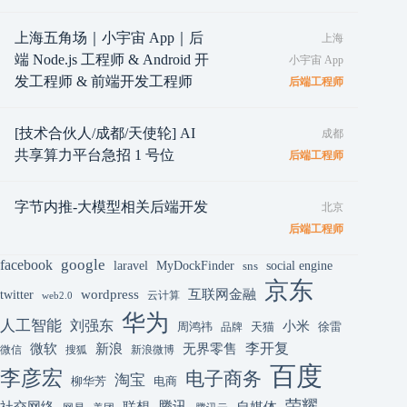
上海五角场｜小宇宙 App｜后
上海
端 Node.js 工程师 & Android 开
小宇宙 App
发工程师 & 前端开发工程师
后端工程师
[技术合伙人/成都/天使轮] AI
成都
共享算力平台急招 1 号位
后端工程师
字节内推-大模型相关后端开发
北京
后端工程师
google
facebook
laravel
MyDockFinder
sns
social engine
京东
互联网金融
wordpress
twitter
云计算
web2.0
华为
人工智能
刘强东
小米
周鸿祎
天猫
徐雷
品牌
李开复
微软
新浪
无界零售
微信
搜狐
新浪微博
百度
李彦宏
电子商务
淘宝
柳华芳
电商
荣耀
腾讯
联想
自媒体