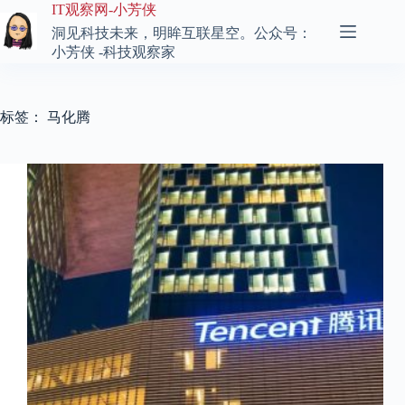
跳
IT观察网-小芳侠
至
洞见科技未来，明眸互联星空。公众号：
内
小芳侠 -科技观察家
容
标签：
马化腾