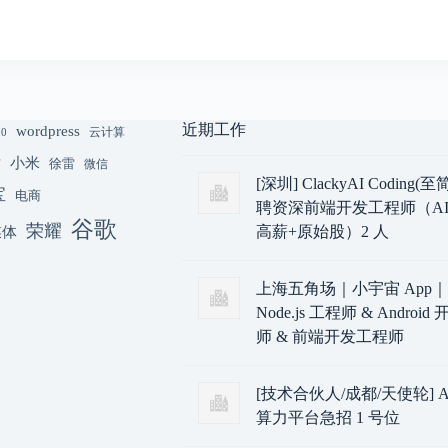
近期工作
wordpress
云计算
.0
小米
猫
徐雷
微信
[深圳] ClackyAI Coding
宝
电商
聘资深前端开发工程师（AI
谷歌
荣耀
媒体
高薪+原始股）2 人
上海五角场｜小宇宙 App
Node.js 工程师 & Androi
师 & 前端开发工程师
[技术合伙人/成都/天使轮] A
算力平台急招 1 号位