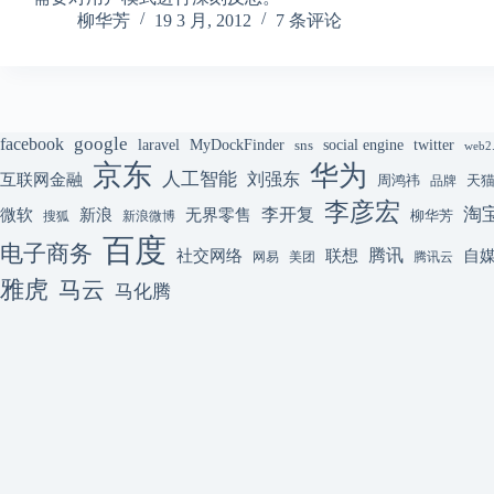
柳华芳
19 3 月, 2012
7 条评论
google
facebook
laravel
MyDockFinder
sns
social engine
twitter
web2
京东
华为
人工智能
刘强东
互联网金融
周鸿祎
天
品牌
李彦宏
李开复
淘
微软
新浪
无界零售
柳华芳
搜狐
新浪微博
百度
电子商务
腾讯
联想
自
社交网络
网易
美团
腾讯云
雅虎
马云
马化腾