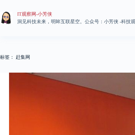
跳
至
IT观察网-小芳侠
内
容
洞见科技未来，明眸互联星空。公众号：小芳侠 -科技
标签：
赶集网