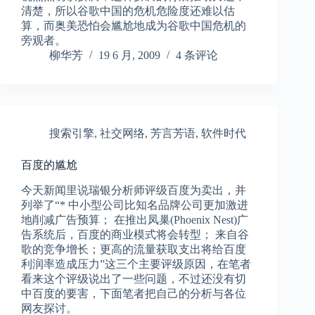
清楚，所以谷歌中国的危机危险度还难以估
算，而奥美恐怕会尴尬地成为谷歌中国危机的
旁观者。
柳华芳
19 6 月, 2009
4 条评论
搜索引擎
,
社交网络
,
芳言芳语
,
软件时代
百度的尴尬
今天新闻里说瑞银分析师评级百度为卖出，并
列举了“* 中小型公司比知名品牌公司更加激进
地削减广告预算； 在推出凤巢(Phoenix Nest)广
告系统后，百度的商业模式将会转型； 来自谷
歌的竞争增长；更高的流量获取支出将给百度
利润率造成压力”这三个主要评级原因，在笔者
看来这个评级说出了一些问题，不过还没有切
中百度的要害，下面笔者把自己的分析与各位
网友探讨。