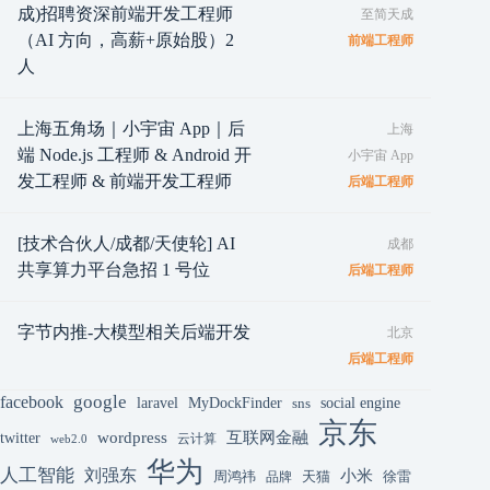
成)招聘资深前端开发工程师
至简天成
（AI 方向，高薪+原始股）2
前端工程师
人
上海五角场｜小宇宙 App｜后
上海
端 Node.js 工程师 & Android 开
小宇宙 App
发工程师 & 前端开发工程师
后端工程师
[技术合伙人/成都/天使轮] AI
成都
共享算力平台急招 1 号位
后端工程师
字节内推-大模型相关后端开发
北京
后端工程师
google
facebook
laravel
MyDockFinder
sns
social engine
京东
互联网金融
wordpress
twitter
云计算
web2.0
华为
人工智能
刘强东
小米
周鸿祎
天猫
徐雷
品牌