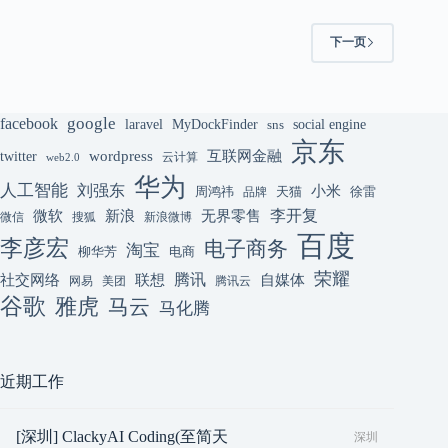
下一页
google
facebook
laravel
MyDockFinder
sns
social engine
京东
互联网金融
wordpress
twitter
云计算
web2.0
华为
人工智能
刘强东
小米
周鸿祎
天猫
徐雷
品牌
李开复
微软
新浪
无界零售
微信
搜狐
新浪微博
百度
李彦宏
电子商务
淘宝
柳华芳
电商
荣耀
腾讯
联想
自媒体
社交网络
网易
美团
腾讯云
谷歌
雅虎
马云
马化腾
近期工作
[深圳] ClackyAI Coding(至简天
深圳