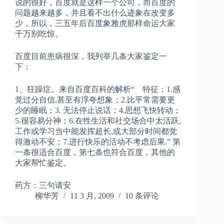
说的很好，百度就是这样一个公司，而百度的
问题越来越多，并且看不出什么迹象在改变多
少，所以，三五年后百度象雅虎那样命运大家
千万别吃惊。
百度目前患病很深，我列举几条大家鉴定一
下：
1、狂躁症。来自百度百科的解析“ 特征：1.感
觉过分自信,甚至有浮夸想象；2.比平常需要更
少的睡眠；3. 无法停止说话；4.思想飞快转动；
5.很容易分神；6.在性生活和社交场合中太活跃,
工作或学习当中能发挥超长,或大部分时间都觉
得激动不安；7.进行快乐的活动不考虑后果.” 第
一条很适合百度，第七条也符合百度，其他的
大家帮忙鉴定。
药方：三句请安
柳华芳
11 3 月, 2009
10 条评论