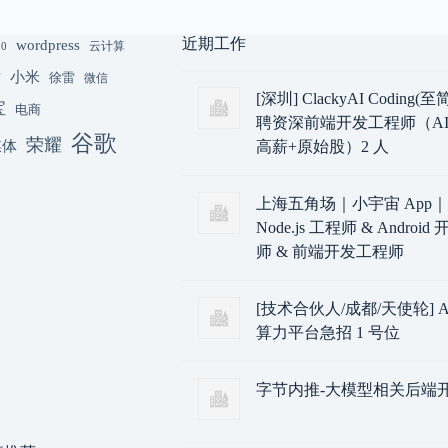
近期工作
wordpress
云计算
.0
小米
猫
徐雷
微信
[深圳] ClackyAI Coding
宝
电商
聘资深前端开发工程师（AI
谷歌
荣耀
媒体
高薪+原始股）2 人
上海五角场｜小宇宙 App
Node.js 工程师 & Androi
师 & 前端开发工程师
[技术合伙人/成都/天使轮] A
算力平台急招 1 号位
字节内推-大模型相关后端