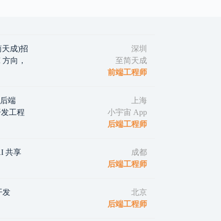
(至简天成)招
深圳
 方向，
至简天成
前端工程师
｜后端
上海
d 开发工程
小宇宙 App
后端工程师
I 共享
成都
后端工程师
开发
北京
后端工程师