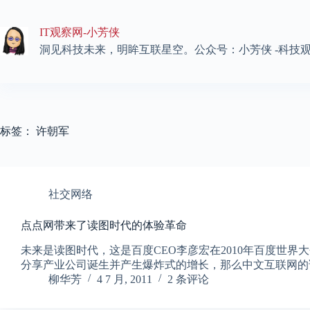
跳
至
IT观察网-小芳侠
内
容
洞见科技未来，明眸互联星空。公众号：小芳侠 -科技
标签：
许朝军
社交网络
点点网带来了读图时代的体验革命
未来是读图时代，这是百度CEO李彦宏在2010年百度世界大会
分享产业公司诞生并产生爆炸式的增长，那么中文互联网的
柳华芳
4 7 月, 2011
2 条评论