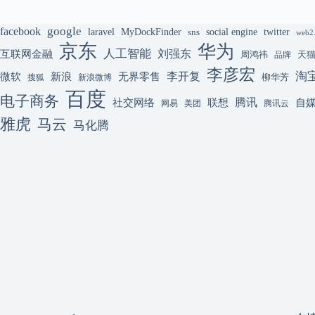
google
facebook
laravel
MyDockFinder
sns
social engine
twitter
web2
京东
华为
人工智能
刘强东
互联网金融
周鸿祎
天
品牌
李彦宏
李开复
淘
微软
新浪
无界零售
柳华芳
搜狐
新浪微博
百度
电子商务
腾讯
联想
自
社交网络
网易
美团
腾讯云
雅虎
马云
马化腾