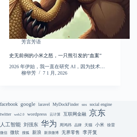
芳言芳语
史无前例的小米之怒，一只熊引发的“血案”
2026 年伊始，我一直在研究 AI，因为技术…
柳华芳
7 1 月, 2026
google
facebook
laravel
MyDockFinder
sns
social engine
京东
互联网金融
wordpress
twitter
云计算
web2.0
华为
人工智能
刘强东
小米
周鸿祎
天猫
徐雷
品牌
李开复
微软
新浪
无界零售
微信
搜狐
新浪微博