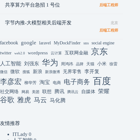
共享算力平台急招 1 号位
后端工程师
字节内推-大模型相关后端开发
北京
后端工程师
google
facebook
laravel
MyDockFinder
sns
social engine
京东
互联网金融
wordpress
twitter
云计算
web2.0
华为
人工智能
刘强东
小米
周鸿祎
天猫
徐雷
品牌
李开复
微软
新浪
无界零售
微信
搜狐
新浪微博
百度
李彦宏
电子商务
淘宝
柳华芳
电商
荣耀
腾讯
联想
自媒体
社交网络
网易
美团
腾讯云
谷歌
雅虎
马云
马化腾
友情推荐
ITLady
0