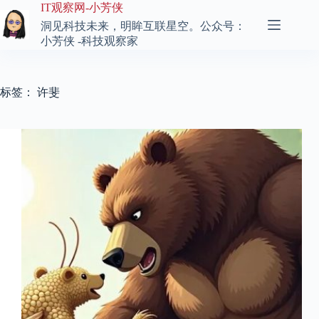
跳
IT观察网-小芳侠
至
洞见科技未来，明眸互联星空。公众号：
内
小芳侠 -科技观察家
容
标签：
许斐