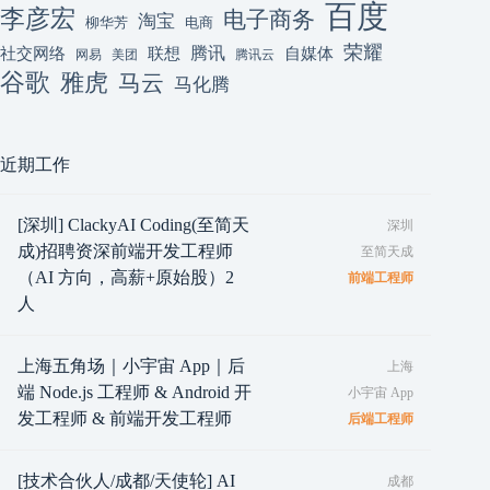
百度
李彦宏
电子商务
淘宝
柳华芳
电商
荣耀
腾讯
联想
自媒体
社交网络
网易
美团
腾讯云
谷歌
雅虎
马云
马化腾
近期工作
[深圳] ClackyAI Coding(至简天
深圳
成)招聘资深前端开发工程师
至简天成
（AI 方向，高薪+原始股）2
前端工程师
人
上海五角场｜小宇宙 App｜后
上海
端 Node.js 工程师 & Android 开
小宇宙 App
发工程师 & 前端开发工程师
后端工程师
[技术合伙人/成都/天使轮] AI
成都