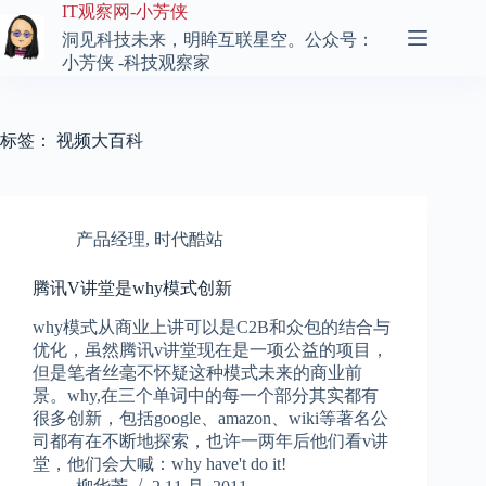
跳
IT观察网-小芳侠
至
洞见科技未来，明眸互联星空。公众号：
内
小芳侠 -科技观察家
容
标签：
视频大百科
产品经理
,
时代酷站
腾讯V讲堂是why模式创新
why模式从商业上讲可以是C2B和众包的结合与
优化，虽然腾讯v讲堂现在是一项公益的项目，
但是笔者丝毫不怀疑这种模式未来的商业前
景。why,在三个单词中的每一个部分其实都有
很多创新，包括google、amazon、wiki等著名公
司都有在不断地探索，也许一两年后他们看v讲
堂，他们会大喊：why have't do it!