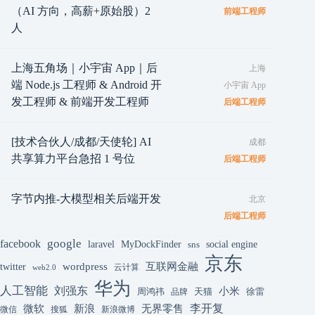
（AI 方向，高薪+原始股）2
前端工程师
人
上海五角场｜小宇宙 App｜后
上海
端 Node.js 工程师 & Android 开
小宇宙 App
发工程师 & 前端开发工程师
后端工程师
[技术合伙人/成都/天使轮] AI
成都
共享算力平台急招 1 号位
后端工程师
字节内推-大模型相关后端开发
北京
后端工程师
google
facebook
laravel
MyDockFinder
sns
social engine
京东
互联网金融
wordpress
twitter
云计算
web2.0
华为
人工智能
刘强东
小米
周鸿祎
天猫
徐雷
品牌
李开复
微软
新浪
无界零售
微信
搜狐
新浪微博