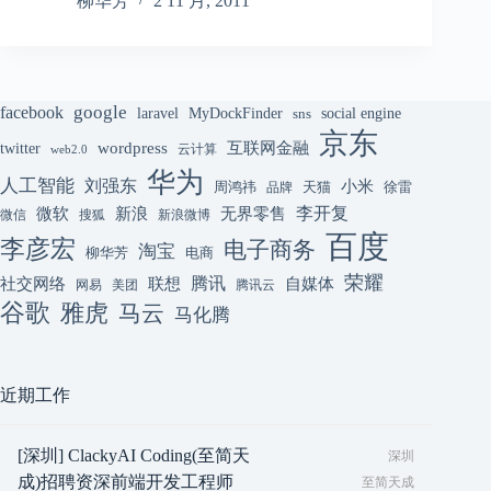
柳华芳
2 11 月, 2011
google
facebook
laravel
MyDockFinder
sns
social engine
京东
互联网金融
wordpress
twitter
云计算
web2.0
华为
人工智能
刘强东
小米
周鸿祎
天猫
徐雷
品牌
李开复
微软
新浪
无界零售
微信
搜狐
新浪微博
百度
李彦宏
电子商务
淘宝
柳华芳
电商
荣耀
腾讯
联想
自媒体
社交网络
网易
美团
腾讯云
谷歌
雅虎
马云
马化腾
近期工作
[深圳] ClackyAI Coding(至简天
深圳
成)招聘资深前端开发工程师
至简天成