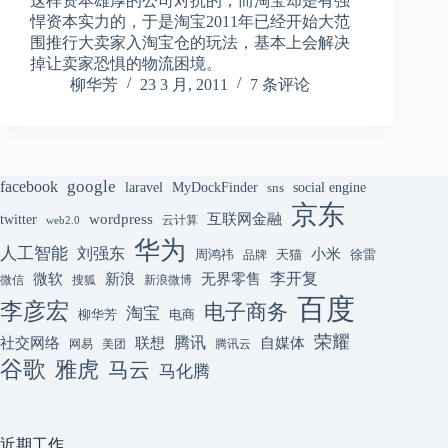
这样资本雄厚的公司对抗的，而淘宝却是有强
悍资本实力的，于是淘宝2011年已经开始大范
围推行大卖家入淘宝仓的玩法，基本上会解决
掉让卖家恐惧的物流困境。
柳华芳
23 3 月, 2011
7 条评论
google
facebook
laravel
MyDockFinder
sns
social engine
京东
互联网金融
wordpress
twitter
云计算
web2.0
华为
人工智能
刘强东
小米
周鸿祎
天猫
徐雷
品牌
李开复
微软
新浪
无界零售
微信
搜狐
新浪微博
百度
李彦宏
电子商务
淘宝
柳华芳
电商
荣耀
腾讯
联想
自媒体
社交网络
网易
美团
腾讯云
谷歌
雅虎
马云
马化腾
近期工作