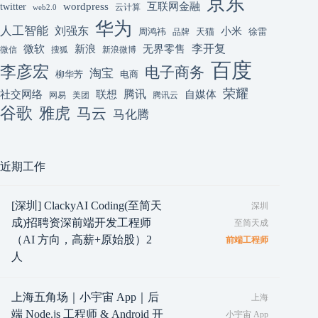
京东
互联网金融
wordpress
twitter
云计算
web2.0
华为
人工智能
刘强东
小米
周鸿祎
天猫
徐雷
品牌
李开复
微软
新浪
无界零售
微信
搜狐
新浪微博
百度
李彦宏
电子商务
淘宝
柳华芳
电商
荣耀
腾讯
联想
自媒体
社交网络
网易
美团
腾讯云
谷歌
雅虎
马云
马化腾
近期工作
[深圳] ClackyAI Coding(至简天
深圳
成)招聘资深前端开发工程师
至简天成
（AI 方向，高薪+原始股）2
前端工程师
人
上海五角场｜小宇宙 App｜后
上海
端 Node.js 工程师 & Android 开
小宇宙 App