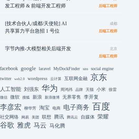
发工程师 & 前端开发工程师
后端工程师
[技术合伙人/成都/天使轮] AI
成都
共享算力平台急招 1 号位
后端工程师
字节内推-大模型相关后端开发
北京
后端工程师
google
facebook
laravel
MyDockFinder
sns
social engine
京东
互联网金融
wordpress
twitter
云计算
web2.0
华为
人工智能
刘强东
小米
周鸿祎
天猫
徐雷
品牌
李开复
微软
新浪
无界零售
微信
搜狐
新浪微博
百度
李彦宏
电子商务
淘宝
柳华芳
电商
荣耀
腾讯
联想
自媒体
社交网络
网易
美团
腾讯云
谷歌
雅虎
马云
马化腾