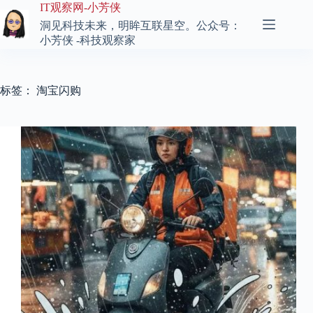
跳
IT观察网-小芳侠
至
洞见科技未来，明眸互联星空。公众号：
内
小芳侠 -科技观察家
容
标签：
淘宝闪购