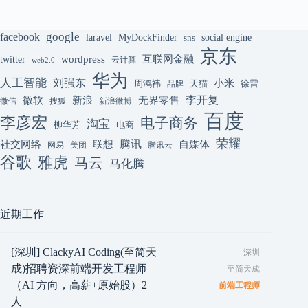
google
facebook
laravel
MyDockFinder
sns
social engine
京东
互联网金融
wordpress
twitter
云计算
web2.0
华为
人工智能
刘强东
小米
周鸿祎
天猫
徐雷
品牌
李开复
微软
新浪
无界零售
微信
搜狐
新浪微博
百度
李彦宏
电子商务
淘宝
柳华芳
电商
荣耀
腾讯
联想
自媒体
社交网络
网易
美团
腾讯云
谷歌
雅虎
马云
马化腾
近期工作
[深圳] ClackyAI Coding(至简天
深圳
成)招聘资深前端开发工程师
至简天成
（AI 方向，高薪+原始股）2
前端工程师
人