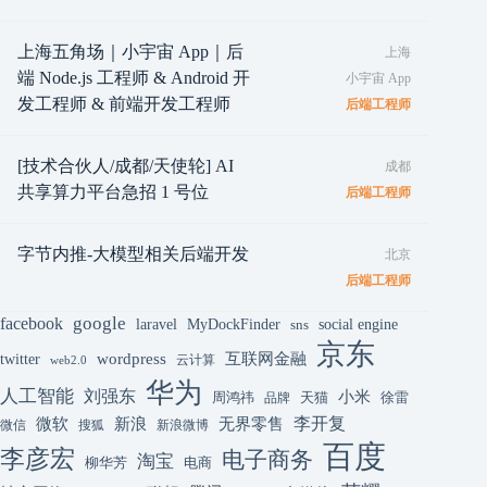
上海五角场｜小宇宙 App｜后
上海
端 Node.js 工程师 & Android 开
小宇宙 App
发工程师 & 前端开发工程师
后端工程师
[技术合伙人/成都/天使轮] AI
成都
共享算力平台急招 1 号位
后端工程师
字节内推-大模型相关后端开发
北京
后端工程师
google
facebook
laravel
MyDockFinder
sns
social engine
京东
互联网金融
wordpress
twitter
云计算
web2.0
华为
人工智能
刘强东
小米
周鸿祎
天猫
徐雷
品牌
李开复
微软
新浪
无界零售
微信
搜狐
新浪微博
百度
李彦宏
电子商务
淘宝
柳华芳
电商