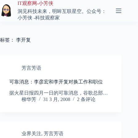
跳
IT观察网-小芳侠
至
洞见科技未来，明眸互联星空。公众号：
内
小芳侠 -科技观察家
容
标签：
李开复
芳言芳语
可靠消息：李彦宏和李开复对换工作和职位
据火星日报四月一日的可靠消息，谷歌总部…
柳华芳
31 3 月, 2008
2 条评论
业界关注
,
芳言芳语