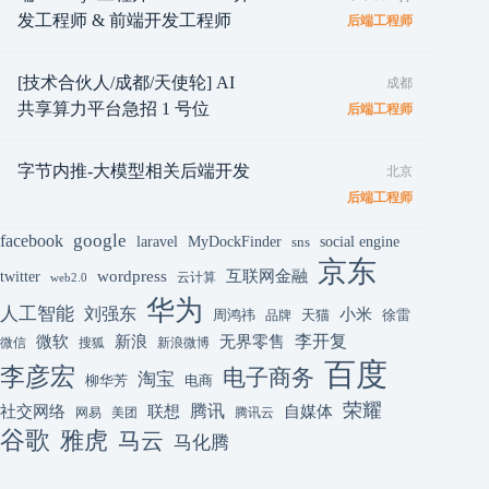
发工程师 & 前端开发工程师
后端工程师
[技术合伙人/成都/天使轮] AI
成都
共享算力平台急招 1 号位
后端工程师
字节内推-大模型相关后端开发
北京
后端工程师
google
facebook
laravel
MyDockFinder
sns
social engine
京东
互联网金融
wordpress
twitter
云计算
web2.0
华为
人工智能
刘强东
小米
周鸿祎
天猫
徐雷
品牌
李开复
微软
新浪
无界零售
微信
搜狐
新浪微博
百度
李彦宏
电子商务
淘宝
柳华芳
电商
荣耀
腾讯
联想
自媒体
社交网络
网易
美团
腾讯云
谷歌
雅虎
马云
马化腾