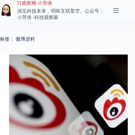
跳
IT观察网-小芳侠
至
洞见科技未来，明眸互联星空。公众号：
内
小芳侠 -科技观察家
容
标签：
微博进村