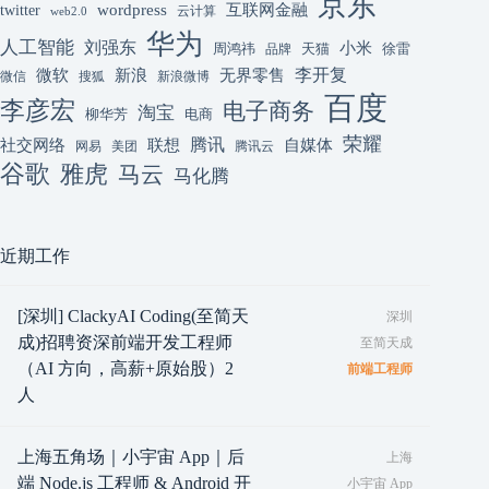
京东
互联网金融
wordpress
twitter
云计算
web2.0
华为
人工智能
刘强东
小米
周鸿祎
天猫
徐雷
品牌
李开复
微软
新浪
无界零售
微信
搜狐
新浪微博
百度
李彦宏
电子商务
淘宝
柳华芳
电商
荣耀
腾讯
联想
自媒体
社交网络
网易
美团
腾讯云
谷歌
雅虎
马云
马化腾
近期工作
[深圳] ClackyAI Coding(至简天
深圳
成)招聘资深前端开发工程师
至简天成
（AI 方向，高薪+原始股）2
前端工程师
人
上海五角场｜小宇宙 App｜后
上海
端 Node.js 工程师 & Android 开
小宇宙 App