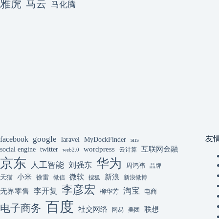
雅虎
马云
马化腾
google
facebook
友
laravel
MyDockFinder
sns
互联网金融
wordpress
social engine
twitter
云计算
web2.0
京东
华为
人工智能
刘强东
周鸿祎
品牌
微软
新浪
小米
天猫
徐雷
微信
搜狐
新浪微博
李彦宏
李开复
淘宝
无界零售
柳华芳
电商
百度
电子商务
联想
社交网络
网易
美团