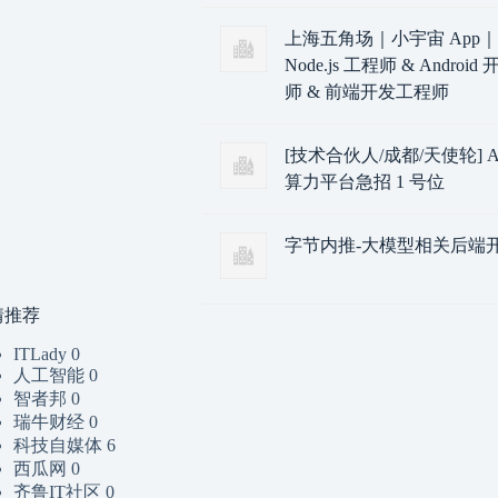
上海五角场｜小宇宙 App
Node.js 工程师 & Androi
师 & 前端开发工程师
[技术合伙人/成都/天使轮] A
算力平台急招 1 号位
字节内推-大模型相关后端
情推荐
ITLady
0
人工智能
0
智者邦
0
瑞牛财经
0
科技自媒体
6
西瓜网
0
齐鲁IT社区
0