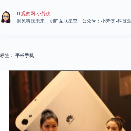
跳
至
IT观察网-小芳侠
内
容
洞见科技未来，明眸互联星空。公众号：小芳侠 -科技
标签：
平板手机