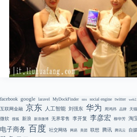
google
facebook
laravel
MyDockFinder
sns
social engine
twitter
web2
京东
华为
人工智能
刘强东
互联网金融
周鸿祎
天
品牌
李彦宏
李开复
淘
微软
新浪
无界零售
柳华芳
搜狐
新浪微博
百度
电子商务
腾讯
联想
自
社交网络
网易
美团
腾讯云