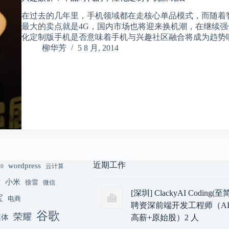
在过去的几年里，手机领域都在走核心单品模式，而随着
最大的卖点就是4G，国内市场也将迎来换机潮，在继续
化定制版手机是否意味着手机与兴趣社区融合将成为趋势
柳华芳
5 8 月, 2014
近期工作
wordpress
云计算
.0
小米
猫
徐雷
微信
[深圳] ClackyAI Coding
宝
电商
聘资深前端开发工程师（AI
谷歌
荣耀
媒体
高薪+原始股）2 人