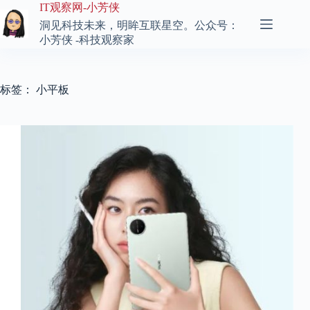
跳
IT观察网-小芳侠
至
洞见科技未来，明眸互联星空。公众号：
内
小芳侠 -科技观察家
容
标签：
小平板