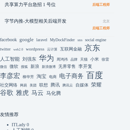
共享算力平台急招 1 号位
后端工程师
字节内推-大模型相关后端开发
北京
后端工程师
google
facebook
laravel
MyDockFinder
sns
social engine
京东
互联网金融
wordpress
twitter
云计算
web2.0
华为
人工智能
刘强东
小米
周鸿祎
天猫
徐雷
品牌
李开复
微软
新浪
无界零售
微信
搜狐
新浪微博
百度
李彦宏
电子商务
淘宝
柳华芳
电商
荣耀
腾讯
联想
自媒体
社交网络
网易
美团
腾讯云
谷歌
雅虎
马云
马化腾
友情推荐
ITLady
0