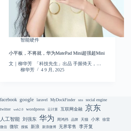
智能硬件
小平板，不将就，华为MatePad Mini超强超Mini
文｜柳华芳 「科技先生」出品 手握倚天，…
柳华芳
4 9 月, 2025
google
facebook
laravel
MyDockFinder
sns
social engine
京东
互联网金融
wordpress
twitter
云计算
web2.0
华为
人工智能
刘强东
小米
周鸿祎
天猫
徐雷
品牌
李开复
微软
新浪
无界零售
微信
搜狐
新浪微博