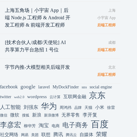
上海五角场｜小宇宙 App｜后
上海
端 Node.js 工程师 & Android 开
小宇宙 App
发工程师 & 前端开发工程师
后端工程师
[技术合伙人/成都/天使轮] AI
成都
共享算力平台急招 1 号位
后端工程师
字节内推-大模型相关后端开发
北京
后端工程师
google
facebook
laravel
MyDockFinder
sns
social engine
京东
互联网金融
wordpress
twitter
云计算
web2.0
华为
人工智能
刘强东
小米
周鸿祎
天猫
徐雷
品牌
李开复
微软
新浪
无界零售
微信
搜狐
新浪微博
百度
李彦宏
电子商务
淘宝
柳华芳
电商
荣耀
腾讯
联想
自媒体
社交网络
网易
美团
腾讯云