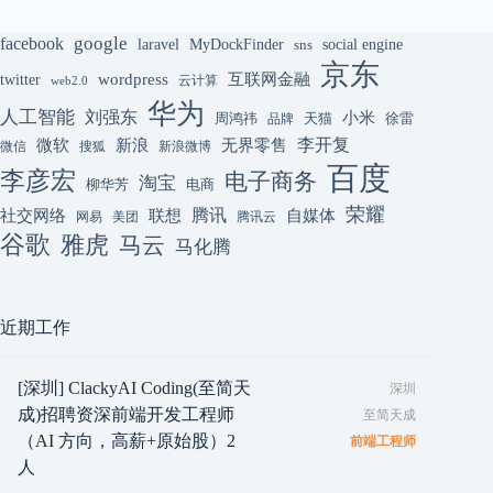
google
facebook
laravel
MyDockFinder
sns
social engine
京东
互联网金融
wordpress
twitter
云计算
web2.0
华为
人工智能
刘强东
小米
周鸿祎
天猫
徐雷
品牌
李开复
微软
新浪
无界零售
微信
搜狐
新浪微博
百度
李彦宏
电子商务
淘宝
柳华芳
电商
荣耀
腾讯
联想
自媒体
社交网络
网易
美团
腾讯云
谷歌
雅虎
马云
马化腾
近期工作
[深圳] ClackyAI Coding(至简天
深圳
成)招聘资深前端开发工程师
至简天成
（AI 方向，高薪+原始股）2
前端工程师
人