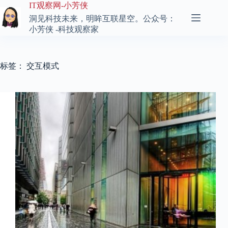
跳
IT观察网-小芳侠
至
洞见科技未来，明眸互联星空。公众号：
内
小芳侠 -科技观察家
容
标签：
交互模式