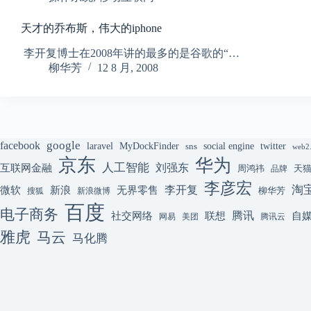
天才的乔布斯，伟大的iphone
李开复博士在2008年讲的最多的是谷歌的“…
柳华芳
12 8 月, 2008
google
facebook
laravel
MyDockFinder
sns
social engine
twitter
web2
京东
华为
人工智能
刘强东
互联网金融
周鸿祎
天
品牌
李彦宏
李开复
淘
微软
新浪
无界零售
柳华芳
搜狐
新浪微博
百度
电子商务
腾讯
联想
自
社交网络
网易
美团
腾讯云
雅虎
马云
马化腾