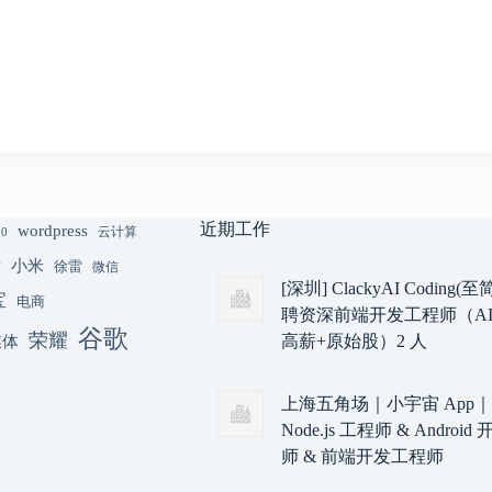
近期工作
wordpress
云计算
.0
小米
猫
徐雷
微信
[深圳] ClackyAI Coding
宝
电商
聘资深前端开发工程师（AI
谷歌
荣耀
媒体
高薪+原始股）2 人
上海五角场｜小宇宙 App
Node.js 工程师 & Androi
师 & 前端开发工程师