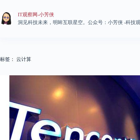
跳
至
IT观察网-小芳侠
内
容
洞见科技未来，明眸互联星空。公众号：小芳侠 -科技
标签：
云计算