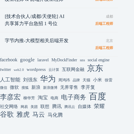
[技术合伙人/成都/天使轮] AI
成都
共享算力平台急招 1 号位
后端工程师
字节内推-大模型相关后端开发
北京
后端工程师
google
facebook
laravel
MyDockFinder
sns
social engine
京东
互联网金融
wordpress
twitter
云计算
web2.0
华为
人工智能
刘强东
小米
周鸿祎
天猫
徐雷
品牌
李开复
微软
新浪
无界零售
微信
搜狐
新浪微博
百度
李彦宏
电子商务
淘宝
柳华芳
电商
荣耀
腾讯
联想
自媒体
社交网络
网易
美团
腾讯云
谷歌
雅虎
马云
马化腾