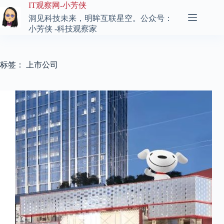
跳
IT观察网-小芳侠
至
洞见科技未来，明眸互联星空。公众号：
内
小芳侠 -科技观察家
容
标签：
上市公司