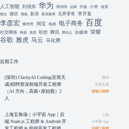
华为
人工智能
刘强东
小米
周鸿祎
天猫
徐雷
品牌
李开复
微软
新浪
无界零售
微信
搜狐
新浪微博
百度
李彦宏
电子商务
淘宝
柳华芳
电商
荣耀
腾讯
联想
自媒体
社交网络
网易
美团
腾讯云
谷歌
雅虎
马云
马化腾
近期工作
[深圳] ClackyAI Coding(至简天
深圳
成)招聘资深前端开发工程师
至简天成
（AI 方向，高薪+原始股）2
前端工程师
人
上海五角场｜小宇宙 App｜后
上海
端 Node.js 工程师 & Android 开
小宇宙 App
发工程师 & 前端开发工程师
后端工程师