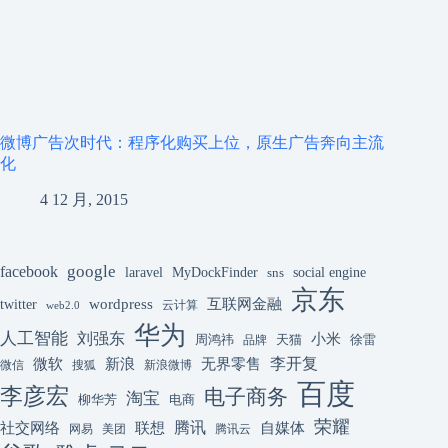
微博广告次时代：程序化购买上位，原生广告奔向主流
化
4 12 月, 2015
google
facebook
laravel
MyDockFinder
sns
social engine
京东
互联网金融
wordpress
twitter
云计算
web2.0
华为
人工智能
刘强东
小米
周鸿祎
天猫
徐雷
品牌
李开复
微软
新浪
无界零售
微信
搜狐
新浪微博
百度
李彦宏
电子商务
淘宝
柳华芳
电商
荣耀
腾讯
联想
自媒体
社交网络
网易
美团
腾讯云