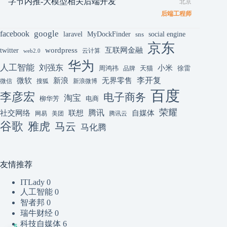
字节内推-大模型相关后端开发
北京
后端工程师
google
facebook
laravel
MyDockFinder
sns
social engine
京东
互联网金融
wordpress
twitter
云计算
web2.0
华为
人工智能
刘强东
小米
周鸿祎
天猫
徐雷
品牌
李开复
微软
新浪
无界零售
微信
搜狐
新浪微博
百度
李彦宏
电子商务
淘宝
柳华芳
电商
荣耀
腾讯
联想
自媒体
社交网络
网易
美团
腾讯云
谷歌
雅虎
马云
马化腾
友情推荐
ITLady
0
人工智能
0
智者邦
0
瑞牛财经
0
科技自媒体
6
5