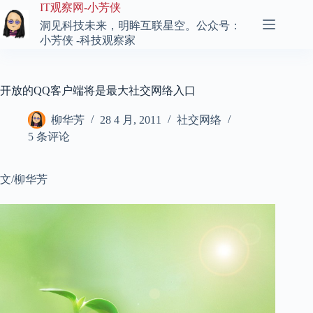
跳
IT观察网-小芳侠
至
洞见科技未来，明眸互联星空。公众号：
内
小芳侠 -科技观察家
容
开放的QQ客户端将是最大社交网络入口
柳华芳
28 4 月, 2011
社交网络
5 条评论
文/柳华芳