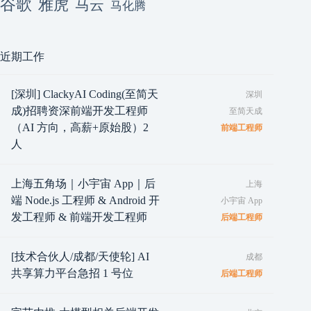
谷歌
雅虎
马云
马化腾
近期工作
[深圳] ClackyAI Coding(至简天
深圳
成)招聘资深前端开发工程师
至简天成
（AI 方向，高薪+原始股）2
前端工程师
人
上海五角场｜小宇宙 App｜后
上海
端 Node.js 工程师 & Android 开
小宇宙 App
发工程师 & 前端开发工程师
后端工程师
[技术合伙人/成都/天使轮] AI
成都
共享算力平台急招 1 号位
后端工程师