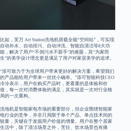
比如，芙万 Art Station洗地机搭载全能“空间站”，可实现
自动补水、自动排污、自动冲洗、智能自清洁等8大功
能，解决了用户“不倒污水不脏手”的难题，其“为家而
生”的美学设计理念更是满足了用户对家居美学的追求。
“添可致力于为全球用户带来更好的解决方案，希望我们
的产品能给用户带来一丝丝小确幸。”添可智能科技CEO
冷泠表示，用户在购买产品时，更看重的是体验和价
值，每一次对消费体验的满足，其实就是一次对行业格
局的一次重构。
洗地机是智能家电市场的重要部分，但企业围绕智能家
电行业的竞争，并非只局限于单个产品、单点技术间的
较量，关键在于发掘用户价值的增量。用户在整个居家
生活中，除了清洁场景之外，烹饪、饮水场景也有痛