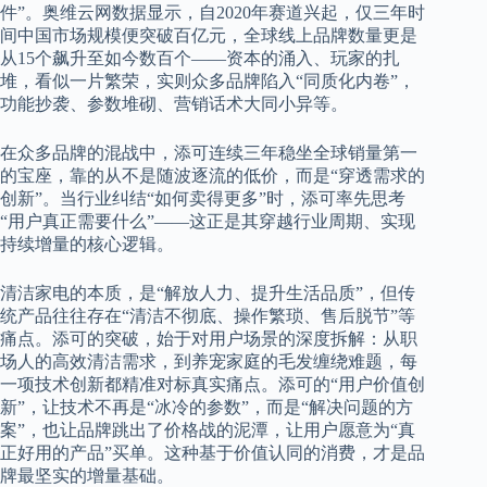
件”。奥维云网数据显示，自2020年赛道兴起，仅三年时
间中国市场规模便突破百亿元，全球线上品牌数量更是
从15个飙升至如今数百个——资本的涌入、玩家的扎
堆，看似一片繁荣，实则众多品牌陷入“同质化内卷”，
功能抄袭、参数堆砌、营销话术大同小异等。
在众多品牌的混战中，添可连续三年稳坐全球销量第一
的宝座，靠的从不是随波逐流的低价，而是“穿透需求的
创新”。当行业纠结“如何卖得更多”时，添可率先思考
“用户真正需要什么”——这正是其穿越行业周期、实现
持续增量的核心逻辑。
清洁家电的本质，是“解放人力、提升生活品质”，但传
统产品往往存在“清洁不彻底、操作繁琐、售后脱节”等
痛点。添可的突破，始于对用户场景的深度拆解：从职
场人的高效清洁需求，到养宠家庭的毛发缠绕难题，每
一项技术创新都精准对标真实痛点。添可的“用户价值创
新”，让技术不再是“冰冷的参数”，而是“解决问题的方
案”，也让品牌跳出了价格战的泥潭，让用户愿意为“真
正好用的产品”买单。这种基于价值认同的消费，才是品
牌最坚实的增量基础。