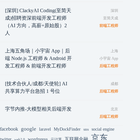
[深圳] ClackyAI Coding(至简天
深圳
成)招聘资深前端开发工程师
至简天成
（AI 方向，高薪+原始股）2
前端工程师
人
上海五角场｜小宇宙 App｜后
上海
端 Node.js 工程师 & Android 开
小宇宙 App
发工程师 & 前端开发工程师
后端工程师
[技术合伙人/成都/天使轮] AI
成都
共享算力平台急招 1 号位
后端工程师
字节内推-大模型相关后端开发
北京
后端工程师
google
facebook
laravel
MyDockFinder
sns
social engine
京东
互联网金融
wordpress
twitter
云计算
web2.0