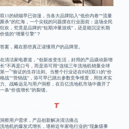
双11的硝烟早已弥漫，当各大品牌陷入“低价内卷”“流量
厮杀”的红海，一个尖锐的问题摆在行业面前：这场全民
狂欢，究竟是品牌的“短期冲量游戏”，还是能沉淀长期
价值的“增量引擎”？
答案，藏在那些真正读懂用户的品牌里。
在清洁家电赛道，“创新改变生活，好用的产品撬动新增
长”不再是口号，而是添可用“连续三年洗地机销量全球
*
第一
”验证的生存法则。当整个行业还在纠结双11的“价
格战”“营销战”，添可早已跳出参数竞争维度，用技术实
力、战略远见与用户洞察，在百亿洗地机市场中撕开了
一条“价值增长”的裂缝。
洞察用户需求，产品创新解决清洁痛点
洗地机的爆发式增长，堪称近年家电行业的“现象级事