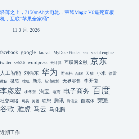
轻薄之上，7150mAh大电池，荣耀Magic V6逼死直板
机，互联“苹果全家桶”
11 3 月, 2026
google
facebook
laravel
MyDockFinder
sns
social engine
京东
互联网金融
wordpress
twitter
云计算
web2.0
华为
人工智能
刘强东
小米
周鸿祎
天猫
徐雷
品牌
李开复
微软
新浪
无界零售
微信
搜狐
新浪微博
百度
李彦宏
电子商务
淘宝
柳华芳
电商
荣耀
腾讯
联想
自媒体
社交网络
网易
美团
腾讯云
谷歌
雅虎
马云
马化腾
近期工作