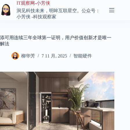
跳
IT观察网-小芳侠
至
洞见科技未来，明眸互联星空。公众号：
内
小芳侠 -科技观察家
容
添可用连续三年全球第一证明，用户价值创新才是唯一
解法
柳华芳
7 11 月, 2025
智能硬件