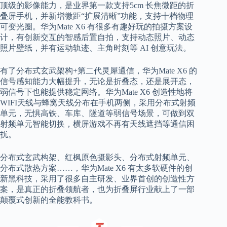
顶级的影像能力，是业界第一款支持5cm 长焦微距的折
叠屏手机，并新增微距“扩展清晰”功能，支持十档物理
可变光圈。华为Mate X6 有很多有趣好玩的拍摄方案设
计，有创新交互的智感后置自拍，支持动态照片、动态
照片壁纸，并有运动轨迹、主角时刻等 AI 创意玩法。
有了分布式玄武架构+第二代灵犀通信，华为Mate X6 的
信号感知能力大幅提升，无论是折叠态，还是展开态，
弱信号下也能提供稳定网络。华为Mate X6 创造性地将
WIFI天线与蜂窝天线分布在手机两侧，采用分布式射频
单元，无惧高铁、车库、隧道等弱信号场景，可做到双
射频单元智能切换，横屏游戏不再有天线遮挡等通信困
扰。
分布式玄武构架、红枫原色摄影头、分布式射频单元、
分布式散热方案……，华为Mate X6 有太多软硬件的创
新黑科技，采用了很多自主研发、业界首创的创造性方
案，是真正的折叠领航者，也为折叠屏行业献上了一部
颠覆式创新的全能教科书。