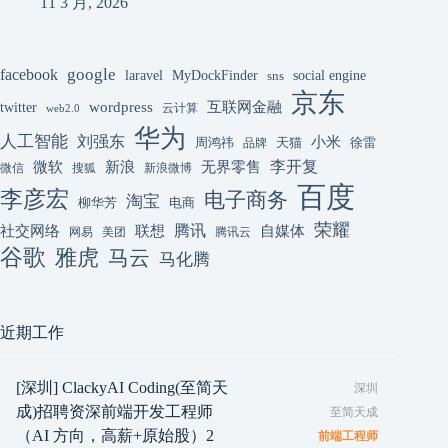
11 3 月, 2026
google
facebook
laravel
MyDockFinder
sns
social engine
京东
互联网金融
wordpress
twitter
云计算
web2.0
华为
人工智能
刘强东
小米
周鸿祎
天猫
徐雷
品牌
李开复
微软
新浪
无界零售
微信
搜狐
新浪微博
百度
李彦宏
电子商务
淘宝
柳华芳
电商
荣耀
腾讯
联想
自媒体
社交网络
网易
美团
腾讯云
谷歌
雅虎
马云
马化腾
近期工作
[深圳] ClackyAI Coding(至简天
深圳
成)招聘资深前端开发工程师
至简天成
（AI 方向，高薪+原始股）2
前端工程师