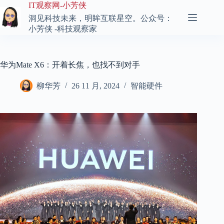
跳
IT观察网-小芳侠
至
洞见科技未来，明眸互联星空。公众号：
内
小芳侠 -科技观察家
容
华为Mate X6：开着长焦，也找不到对手
柳华芳
26 11 月, 2024
智能硬件