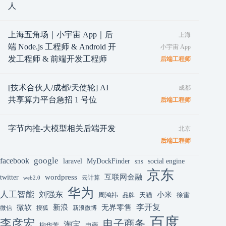
人
上海五角场｜小宇宙 App｜后
上海
端 Node.js 工程师 & Android 开
小宇宙 App
发工程师 & 前端开发工程师
后端工程师
[技术合伙人/成都/天使轮] AI
成都
共享算力平台急招 1 号位
后端工程师
字节内推-大模型相关后端开发
北京
后端工程师
google
facebook
laravel
MyDockFinder
sns
social engine
京东
互联网金融
wordpress
twitter
云计算
web2.0
华为
人工智能
刘强东
小米
周鸿祎
天猫
徐雷
品牌
李开复
微软
新浪
无界零售
微信
搜狐
新浪微博
百度
李彦宏
电子商务
淘宝
柳华芳
电商