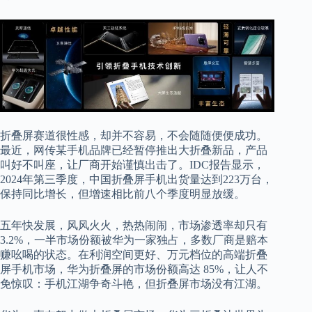
折叠屏赛道很性感，却并不容易，不会随随便便成功。
最近，网传某手机品牌已经暂停推出大折叠新品，产品
叫好不叫座，让厂商开始谨慎出击了。IDC报告显示，
2024年第三季度，中国折叠屏手机出货量达到223万台，
保持同比增长，但增速相比前八个季度明显放缓。
五年快发展，风风火火，热热闹闹，市场渗透率却只有
3.2%，一半市场份额被华为一家独占，多数厂商是赔本
赚吆喝的状态。在利润空间更好、万元档位的高端折叠
屏手机市场，华为折叠屏的市场份额高达 85%，让人不
免惊叹：手机江湖争奇斗艳，但折叠屏市场没有江湖。