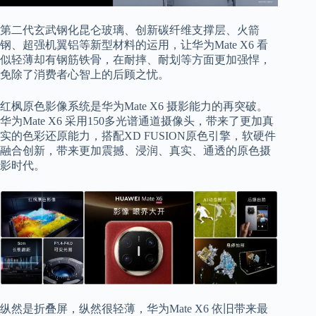
第二代玄武钢化昆仑玻璃、创新碳纤维支撑层、火箭
钢、超强机翼铝等新型材料的运用，让华为Mate X6 看
似轻薄却有钢筋铁骨，在耐摔、耐划等方面更加强悍，
免除了消费者心智上的后顾之忧。
红枫原色影像系统是华为Mate X6 摄影能力的再突破。
华为Mate X6 采用150多光谱通道摄像头，带来了更加真
实的色彩还原能力，搭配XD FUSION原色引擎，软硬件
融合创新，带来更加震撼、浸润、真实、通透的原色摄
影时代。
纵然是折叠屏，纵然很轻薄，华为Mate X6 依旧带来最