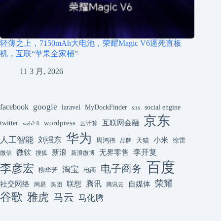
轻薄之上，7150mAh大电池，荣耀Magic V6逼死直板
机，互联“苹果全家桶”
11 3 月, 2026
google
facebook
laravel
MyDockFinder
sns
social engine
京东
互联网金融
wordpress
twitter
云计算
web2.0
华为
人工智能
刘强东
小米
周鸿祎
天猫
徐雷
品牌
李开复
微软
新浪
无界零售
微信
搜狐
新浪微博
百度
李彦宏
电子商务
淘宝
柳华芳
电商
荣耀
腾讯
联想
自媒体
社交网络
网易
美团
腾讯云
谷歌
雅虎
马云
马化腾