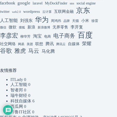
google
facebook
laravel
MyDockFinder
sns
social engine
京东
互联网金融
wordpress
twitter
云计算
web2.0
华为
人工智能
刘强东
小米
周鸿祎
天猫
徐雷
品牌
李开复
微软
新浪
无界零售
微信
搜狐
新浪微博
百度
李彦宏
电子商务
淘宝
柳华芳
电商
荣耀
腾讯
联想
自媒体
社交网络
网易
美团
腾讯云
谷歌
雅虎
马云
马化腾
友情推荐
ITLady
0
人工智能
0
智者邦
0
瑞牛财经
0
科技自媒体
6
西瓜网
0
齐鲁IT社区
0