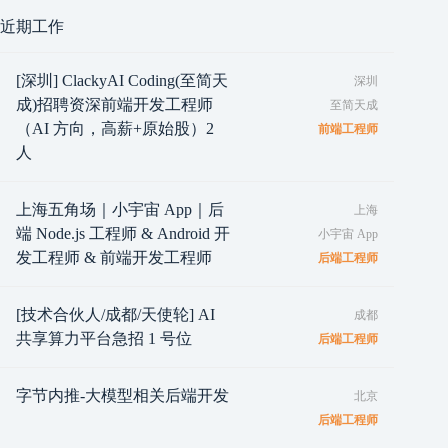
近期工作
[深圳] ClackyAI Coding(至简天
深圳
成)招聘资深前端开发工程师
至简天成
（AI 方向，高薪+原始股）2
前端工程师
人
上海五角场｜小宇宙 App｜后
上海
端 Node.js 工程师 & Android 开
小宇宙 App
发工程师 & 前端开发工程师
后端工程师
[技术合伙人/成都/天使轮] AI
成都
共享算力平台急招 1 号位
后端工程师
字节内推-大模型相关后端开发
北京
后端工程师