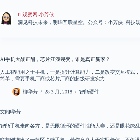
跳
至
IT观察网-小芳侠
内
容
洞见科技未来，明眸互联星空。公众号：小芳侠 -科技
AI手机大战正酣，芯片江湖裂变，谁是真正赢家？
人工智能用之于手机，一是提升计算能力，二是改变交互模式，
简单，需要手机厂商或芯片厂商的超级研发实力
柳华芳
28 3 月, 2018
智能硬件
文|柳华芳
智能手机走向各方，是无限循环的硬件性能大赛，还是眼花缭乱
联想刚推出了一款区块链手机，炒作意义大于实际价值，不仅没