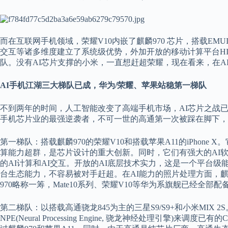
而在互联网手机领域，荣耀V10内嵌了麒麟970 芯片，搭载EM
交互等诸多维度建立了系统级优势，外加开放的移动计算平台HIAI，
队。没有AI芯片支撑的小米，一直想赶超荣耀，现在看来，在A
AI手机江湖三大梯队已成，华为
/
荣耀、苹果站稳第一梯队
不到两年的时间，人工智能改变了高端手机市场，AI芯片之战
手机芯片业的最强逆袭者，不可一世的高通第一次被踩在脚下，
第一梯队：搭载麒麟970的荣耀V10和搭载苹果A11的iPhone
算能力超群，是芯片设计的重大创新。同时，它们有强大的AI
的AI计算和AI交互。开放的AI底层技术实力，这是一个平台
台生态能力，不容易被对手赶超。在AI能力的照片处理方面，麒麟97
970略称一筹，Mate10系列、荣耀V10等华为系旗舰已经全部配
第二梯队：以搭载高通骁龙845为主的三星S9/S9+和小米MIX 
NPE(Neural Processing Engine, 骁龙神经处理引擎)