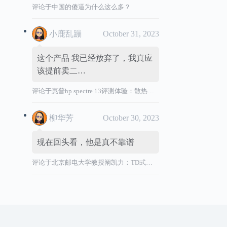
评论于
中国的傻逼为什么这么多？
小鹿乱蹦
October 31, 2023
这个产品 我已经放弃了，我真应
该提前卖二…
评论于
惠普hp spectre 13评测体验：散热效能差，风扇声音大，转轴烫
柳华芳
October 30, 2023
现在回头看，他是真不靠谱
评论于
北京邮电大学教授阚凯力：TD式创新”祸国殃民