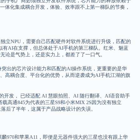
生态的手机厂商必须独立开发软件系统，芯片能力的释放依赖于
一体化集成耦合开发，体验、效率跟不上第一梯队的节奏，
缺失独立NPU，需要自己匹配硬件对软件系统进行升级，匹配的
看似有AI在支撑，但总体处于AI手机的第三梯队。红米、魅蓝
，无论是气势上，还是实力上，都差了了一口气。
身突出的芯片设计能力和匹配的AI操作系统，更重要的是华
、高耦合度、平台化的优势，从而逆袭成为AI手机江湖的旗
的开发， 已经适配 AI 慧眼拍照、AI 随行翻译、AI语音助手
高通845为代表的三星S9和小米MIX 2S因为没有独立
机上落后了半年，这属于产品战略设计的失误。
麟970和苹果A11，即便是元器件强大的三星也没有跟上华