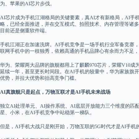
为、苹果的AI芯片步伐。
AI芯片成为手机江湖格局的关键要素，真AI才有新格局，AI
略，已经全面推进，并在交互模式、拍照技术、内存管理等诸多
目前还是侧重软件端。
手机江湖正在加速洗牌。AI手机竞争是一场手机行业军备竞赛
联网手机中的一枝独秀，依赖高通的手机品牌心有余而力不足，
华为、荣耀两大品牌的旗舰都用上了麒麟970芯片，荣耀V10
延续一年，甚至更长时间段。在AI手机的较量中，华为家族旗
优势，并拉大优势和抬高竞争门槛。
AI真旗舰只是起点，万物互联才是AI手机未来战场
独立AI处理单元、AI操作系统、AI底层开放能力三个维度的
星、小米，在AI手机竞争中站稳第一梯队。
但是，AI手机大战只是刚开始，万物互联的5G时代才是AI手机