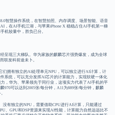
UI8.0智慧操作系统，在智慧拍照、内存调度、场景智能、语音
在AI手机江湖，与苹果iPhone X 稳稳占住AI手机第一梯
I手机较量中，胜负已分。
已经呈现三大梯队。华为家族的麒麟芯片强势爆发，成为全球
而联发科前途未卜。
 X。它们拥有独立的AI处理单元NPU，可以独立进行AI计算，计
软件系统，可以充分发挥AI芯片的计算能力，实现软硬一体化
级能力，华为、苹果领先于同行业，这项实力代表了AI手机的平
0可以达到2005张/每分钟，A11为889张/每分钟，麒麟
备。
2S。没有独立的NPU，需要借助CPU进行AI计算，只能通过
来调度已有的CPU、GPU和DSP资源来实现AI性能，计算能力自然远远比不