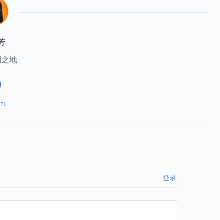
芳
明之地
271
登录