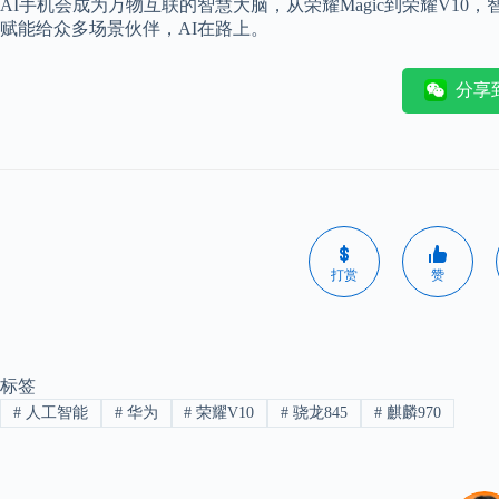
AI手机会成为万物互联的智慧大脑，从荣耀Magic到荣耀V10
赋能给众多场景伙伴，AI在路上。
分享
打赏
赞
标签
#
人工智能
#
华为
#
荣耀V10
#
骁龙845
#
麒麟970