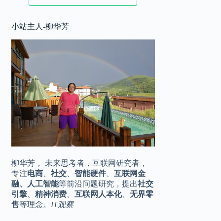
2025.11.17
小站主人-柳华芳
华为 Mate80 系列定档，♾️美背，全
10:20
金属机身
2025.11.16
王化转岗？小米公关一号位是烫手山
16:42
芋
柳华芳， 未来思考者，互联网研究者，
专注
电商
、
社交
、
智能硬件
、
互联网金
融、人工智能
等前沿问题研究，提出
社交
引擎
、
精神消费
、
互联网人本化
、
无界零
售
等理念。
IT观察