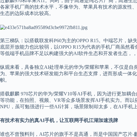
过麒麟970和苹果A11。同时，由于高通是纯芯片厂商，高通
各家手机厂商的技术水平，不像华为、苹果具有技术的源发性、
生态的边际成本比较高。
第三梯队：以搭载联发科P60为主的OPPO R15。中端芯片，
底层开放能力也比较弱，以OPPO R15为代表的手机厂商虽然
等低端手机品牌不足以构建强大的AI软件生态和开发者生态，
纵观来看，具备独立AI处理单元的华为/荣耀和苹果，不仅是自
为、苹果的强大技术研发能力和平台生态支撑，进而形成一体化
帜。
搭载麒麟 970芯片的华为/荣耀V10等AI手机，因为进行更加耦合
等功能，在拍照、视频、VR等众多场景发挥AI手机实力。而以搭载
NPU，虽可勉强进行一些AI计算，场景限制却太多，在AI手
有技术有实力的真AI手机，让互联网手机江湖加速洗牌
谁也不曾预料到，AI芯片的旗手不是高通，而是中国国产芯片-麒