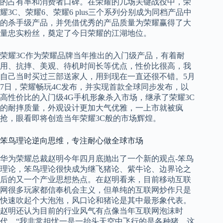
的占有率和消费者口碑。在荣耀的几场关键战役中，荣
耀3C、荣耀6、荣耀6 plus三个系列分别成为同档产品中
的杀手级产品，并凭借优秀的产品质量为荣耀赢得了大
量忠实粉丝，奠定了今日荣耀的江湖地位。
荣耀3C作为荣耀品牌当年推出的入门级产品，有着耐
用、抗摔、美观、待机时间长等优点，性价比很高，我
自己当时买过三部送家人，用到现在一直还很不错。5月
7日，荣耀畅玩4C发布，并实现首款全球同步发布，以
高性价比的入门级4G手机形象杀入市场，继承了荣耀3C
的耐摔质量，外观设计更加大气优雅，一上市就被疯
抢，眼看即将创造当年荣耀3C般的市场辉煌。
笨鸟理论逆向思维，专注耐心做全球市场
华为荣耀总裁赵明今年四月底抛出了一个新的观点-笨鸟
理论，笨鸟理论很快成为继飞猪论、紫牛论、边界论之
后的又一个产业思想热点。在赵明看来，目前移动互联
网很多玩家都信奉机会主义，但单纯的互联网炒作只是
快速吹起个大泡泡，风口论和猪论是其中最形象代表。
赵明还认为目前的行业风气有点像当年互联网泡沫时
代，“我非常担忧一是一抬头天空中飞行的是各种猪，这