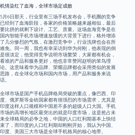
机情染红了血海，全球市场定成败
5月6日那天，行业里有三场手机发布会，手机圈的竞争
已经到了血海阶段，各家的价格策略越来越相似，最后
要比拼的就剩下设计、工艺、质量。这场血海竞争是在
国内智能手机市场增速放缓的大背景下进行，格外增添
了几分惨烈的气氛，在激烈竞争中，行业洗牌也会在所
难免。同一周，我也有幸采访到华为何刚，他表现的倒
是很淡定，他觉得竞争说明市场繁荣，大家都有机会，
看谁的产品和服务更好，他也非常赞同赵明的笨鸟理
论。这意味着华为品牌、荣耀品牌都会采用类似的发展
思路，在全球化市场和国内市场，用产品和服务来说
话。
全球市场是国产手机品牌格局突破的重点，像巴西、印
度、俄罗斯等金砖国家都有很强烈的市场需求，尤其是
印度这样人口规模和中国差不多的超级人口大国。手机
市场的高增长地区最突出的就是印度市场，这是抢占未
来全球格局的必争之地，中国的人口红利期基本上快结
束了，而印度的人口红利期却刚刚开始，我认为中国、
印度、美国三大市场是全球手机格局的核心地带。