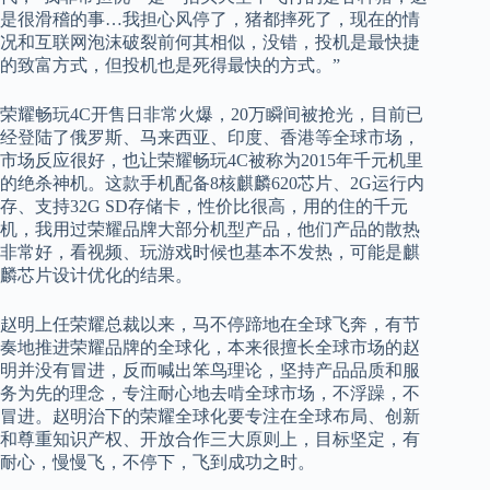
是很滑稽的事…我担心风停了，猪都摔死了，现在的情
况和互联网泡沫破裂前何其相似，没错，投机是最快捷
的致富方式，但投机也是死得最快的方式。”
荣耀畅玩4C开售日非常火爆，20万瞬间被抢光，目前已
经登陆了俄罗斯、马来西亚、印度、香港等全球市场，
市场反应很好，也让荣耀畅玩4C被称为2015年千元机里
的绝杀神机。这款手机配备8核麒麟620芯片、2G运行内
存、支持32G SD存储卡，性价比很高，用的住的千元
机，我用过荣耀品牌大部分机型产品，他们产品的散热
非常好，看视频、玩游戏时候也基本不发热，可能是麒
麟芯片设计优化的结果。
赵明上任荣耀总裁以来，马不停蹄地在全球飞奔，有节
奏地推进荣耀品牌的全球化，本来很擅长全球市场的赵
明并没有冒进，反而喊出笨鸟理论，坚持产品品质和服
务为先的理念，专注耐心地去啃全球市场，不浮躁，不
冒进。赵明治下的荣耀全球化要专注在全球布局、创新
和尊重知识产权、开放合作三大原则上，目标坚定，有
耐心，慢慢飞，不停下，飞到成功之时。