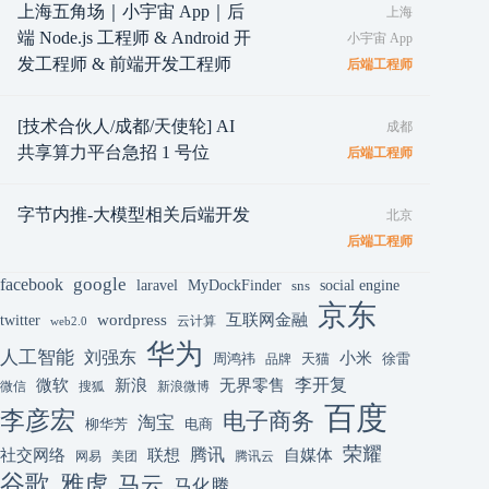
上海五角场｜小宇宙 App｜后
上海
端 Node.js 工程师 & Android 开
小宇宙 App
发工程师 & 前端开发工程师
后端工程师
[技术合伙人/成都/天使轮] AI
成都
共享算力平台急招 1 号位
后端工程师
字节内推-大模型相关后端开发
北京
后端工程师
google
facebook
laravel
MyDockFinder
sns
social engine
京东
互联网金融
wordpress
twitter
云计算
web2.0
华为
人工智能
刘强东
小米
周鸿祎
天猫
徐雷
品牌
李开复
微软
新浪
无界零售
微信
搜狐
新浪微博
百度
李彦宏
电子商务
淘宝
柳华芳
电商
荣耀
腾讯
联想
自媒体
社交网络
网易
美团
腾讯云
谷歌
雅虎
马云
马化腾