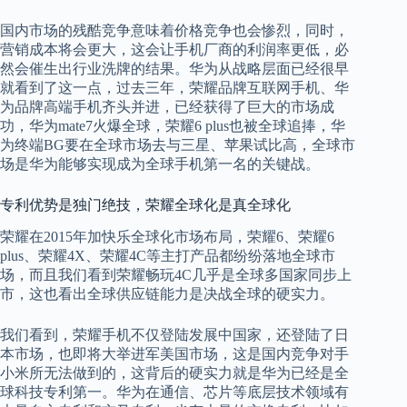
国内市场的残酷竞争意味着价格竞争也会惨烈，同时，
营销成本将会更大，这会让手机厂商的利润率更低，必
然会催生出行业洗牌的结果。华为从战略层面已经很早
就看到了这一点，过去三年，荣耀品牌互联网手机、华
为品牌高端手机齐头并进，已经获得了巨大的市场成
功，华为mate7火爆全球，荣耀6 plus也被全球追捧，华
为终端BG要在全球市场去与三星、苹果试比高，全球市
场是华为能够实现成为全球手机第一名的关键战。
专利优势是独门绝技，荣耀全球化是真全球化
荣耀在2015年加快乐全球化市场布局，荣耀6、荣耀6
plus、荣耀4X、荣耀4C等主打产品都纷纷落地全球市
场，而且我们看到荣耀畅玩4C几乎是全球多国家同步上
市，这也看出全球供应链能力是决战全球的硬实力。
我们看到，荣耀手机不仅登陆发展中国家，还登陆了日
本市场，也即将大举进军美国市场，这是国内竞争对手
小米所无法做到的，这背后的硬实力就是华为已经是全
球科技专利第一。华为在通信、芯片等底层技术领域有