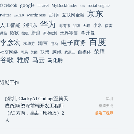
google
facebook
laravel
MyDockFinder
sns
social engine
京东
互联网金融
wordpress
twitter
云计算
web2.0
华为
人工智能
刘强东
小米
周鸿祎
天猫
徐雷
品牌
李开复
微软
新浪
无界零售
微信
搜狐
新浪微博
百度
李彦宏
电子商务
淘宝
柳华芳
电商
荣耀
腾讯
联想
自媒体
社交网络
网易
美团
腾讯云
谷歌
雅虎
马云
马化腾
近期工作
[深圳] ClackyAI Coding(至简天
深圳
成)招聘资深前端开发工程师
至简天成
（AI 方向，高薪+原始股）2
前端工程师
人