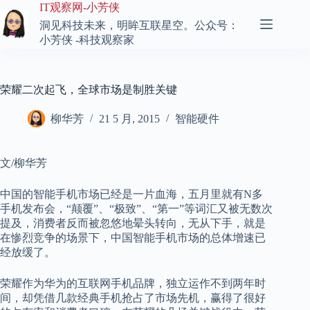
跳
IT观察网-小芳侠
至
洞见科技未来，明眸互联星空。公众号：
内
小芳侠 -科技观察家
容
荣耀二次起飞，全球市场是制胜关键
柳华芳
21 5 月, 2015
智能硬件
文/柳华芳
中国的智能手机市场已经是一片血海，五月里就有N多
手机发布会，“颠覆”、“极致”、“第一”等词汇又被无数次
提及，消费者反而被忽悠地晕头转向，无从下手，就是
在惨烈竞争的场景下，中国智能手机市场的总体增速已
经放缓了。
荣耀作为华为的互联网手机品牌，独立运作不到两年时
间，却凭借几款经典手机抢占了市场先机，赢得了很好