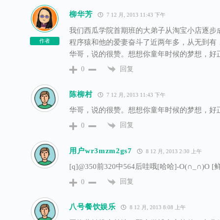
柳华芳
7 12 月, 2013 11:43 下午
我们西瓜学院首期班的大弟子从淘宝小店逐步
作者
程序猿和他的爱妻奋斗了近两年多，从无到有，
华哥，说的很赞。想想你童年时候的梦想，好
回复
0
陈柳村
7 12 月, 2013 11:43 下午
华哥，说的很赞。想想你童年时候的梦想，好
回复
0
用户wr3mzm2gs7
8 12 月, 2013 2:30 上午
[q]@350前320中564后哇哦[哈哈]-O(∩_∩)O
回复
0
八号餐饮娱乐
8 12 月, 2013 8:08 上午