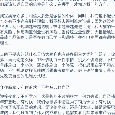
们应该知道自己的信仰是什么，在哪里，才知道我们的方向。
淘宝卖家众多，相信大多数是诚信的个体，同时，我们也不能否
也会有不少存在刷单现象，我不想去评判谁对谁错，因为这没有
很快，商业规则越来越透明，技术越来越先进，淘宝和天猫的平
有风险，利用淘宝创业也有风险，当传统企业觉醒并大批量地进
品或产品策略，是否在做自己学习和调整，整个电商界都在调整
理性。
真的不要去纠结什么天猫大商户也有很多刷单之类的问题了，你
落，而无论怎么样，都应该明白一件事情：别人不讲道德、不讲
单能刷出一个小米，还是能刷出一个骆驼，把心思用在学习和改
德、不守规则这样无聊的话题来浪费生命。做正确的事情，是人
先改变自己的思维方式吧。
守住寂寞，守住追求，不拜马云拜自己
迎接变化，不断学习，这是长期不败的根本，努力去跟比自己强
年梦想吧。有时候，我们做很多事情是为了苟活于世；有时候，
是为了实现自己的梦想。无论创小业，还是创大业，都是需要职
成的，我们只看到了伟大的乔布斯，也需要看到苹果追求产品品质和