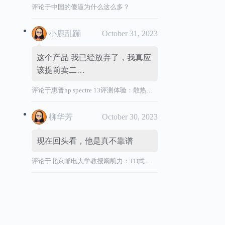
评论于
中国的傻逼为什么这么多？
小鹿乱蹦
October 31, 2023
这个产品 我已经放弃了，我真应
该提前卖二…
评论于
惠普hp spectre 13评测体验：散热效能差，风扇声音大，转轴烫
柳华芳
October 30, 2023
现在回头看，他是真不靠谱
评论于
北京邮电大学教授阚凯力：TD式创新”祸国殃民