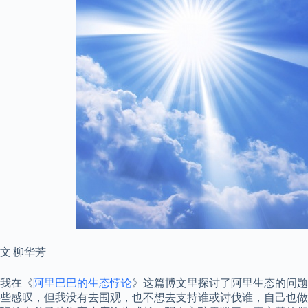
文|柳华芳
我在《
阿里巴巴的生态悖论
》这篇博文里探讨了阿里生态的问题
些感叹，但我没有去围观，也不想去支持谁或讨伐谁，自己也做