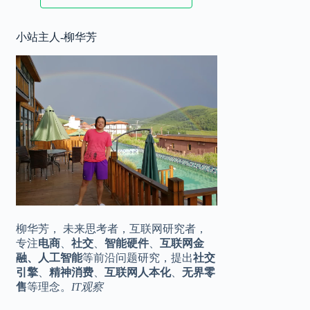
2025.11.17
小站主人-柳华芳
华为 Mate80 系列定档，♾️美背，全
10:20
金属机身
2025.11.16
王化转岗？小米公关一号位是烫手山
16:42
芋
柳华芳， 未来思考者，互联网研究者，
专注
电商
、
社交
、
智能硬件
、
互联网金
融、人工智能
等前沿问题研究，提出
社交
引擎
、
精神消费
、
互联网人本化
、
无界零
售
等理念。
IT观察