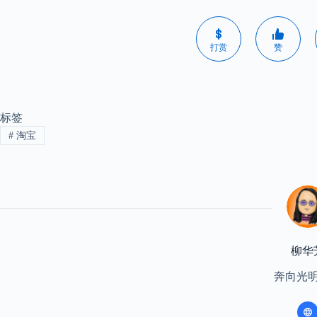
打赏
赞
标签
#
淘宝
柳华
奔向光