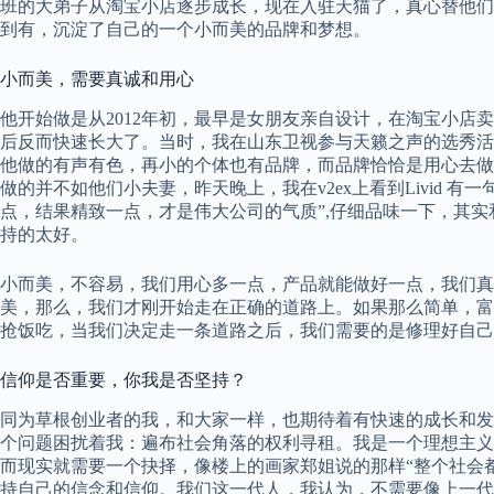
班的大弟子从淘宝小店逐步成长，现在入驻天猫了，真心替他们
到有，沉淀了自己的一个小而美的品牌和梦想。
小而美，需要真诚和用心
他开始做是从2012年初，最早是女朋友亲自设计，在淘宝小店
后反而快速长大了。当时，我在山东卫视参与天籁之声的选秀活
他做的有声有色，再小的个体也有品牌，而品牌恰恰是用心去做
做的并不如他们小夫妻，昨天晚上，我在v2ex上看到Livid 
点，结果精致一点，才是伟大公司的气质”,仔细品味一下，其实
持的太好。
小而美，不容易，我们用心多一点，产品就能做好一点，我们真
美，那么，我们才刚开始走在正确的道路上。如果那么简单，富
抢饭吃，当我们决定走一条道路之后，我们需要的是修理好自己
信仰是否重要，你我是否坚持？
同为草根创业者的我，和大家一样，也期待着有快速的成长和发
个问题困扰着我：遍布社会角落的权利寻租。我是一个理想主义
而现实就需要一个抉择，像楼上的画家郑姐说的那样“整个社会
持自己的信念和信仰。我们这一代人，我认为，不需要像上一代