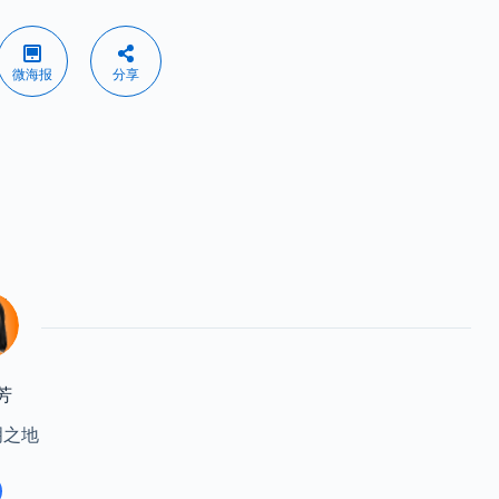
微海报
分享
芳
明之地