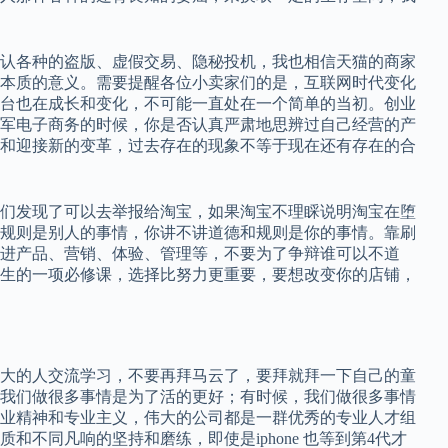
认各种的盗版、虚假交易、隐秘投机，我也相信天猫的商家
本质的意义。需要提醒各位小卖家们的是，互联网时代变化
台也在成长和变化，不可能一直处在一个简单的当初。创业
军电子商务的时候，你是否认真严肃地思辨过自己经营的产
和迎接新的变革，过去存在的现象不等于现在还有存在的合
们发现了可以去举报给淘宝，如果淘宝不理睬说明淘宝在堕
规则是别人的事情，你讲不讲道德和规则是你的事情。靠刷
进产品、营销、体验、管理等，不要为了争辩谁可以不道
生的一项必修课，选择比努力更重要，要想改变你的店铺，
大的人交流学习，不要再拜马云了，要拜就拜一下自己的童
我们做很多事情是为了活的更好；有时候，我们做很多事情
业精神和专业主义，伟大的公司都是一群优秀的专业人才组
不同凡响的坚持和磨练，即使是iphone 也等到第4代才