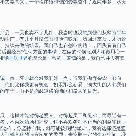
小夫妻高兴，一个程序猿和他的爱妻奋斗了近两年多，从无
卖产品，一天也卖不了几件，我当时也没想到他们从坚持半年
动推广，有几个月没怎么和他们联系，我回北京后，才听说
、持续去做的结果。我自己也在创业的路上，回头看看自己
有一句话很经典“任何方面的事情，在做的时候比别人稍微用心一
和我
西瓜世界
的理念是一致的，羞愧的是，我自己并没有坚
诚一点，客户就会对我们好一点，当我们抛弃杂念一心向
二代们比你我更有机会，如果那么容易，满大街的人都我们
的车子，而不是抱怨道路的崎岖和路人的目光。
展，这样才能对得起爱人、对得起员工和兄弟，而最近有一
者，不喜欢酒场和社交，也不喜欢各种不正当的利益输送，
都这样，你坚持自我，就可能被残酷淘汰”，我的选择还是坚
人那样各种的违背良知的委屈，来换取一定的生存空间，我