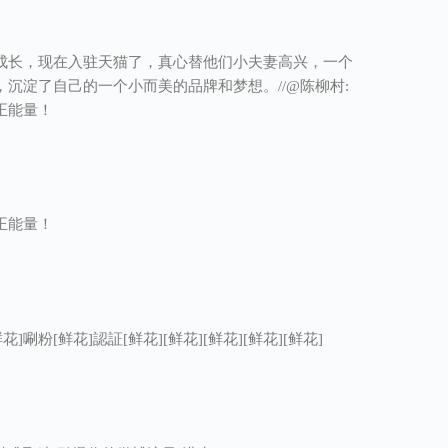
成长，现在入驻天猫了，真心替他们小夫妻高兴，一个
沉淀了自己的一个小而美的品牌和梦想。//@陈柳村:
正能量！
正能量！
 [鲜花]唰粉[鲜花]認証[鲜花][鲜花][鲜花][鲜花][鲜花]