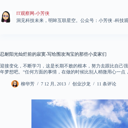
跳
至
IT观察网-小芳侠
内
容
洞见科技未来，明眸互联星空。公众号：小芳侠 -科技
忍耐阳光灿烂前的寂寞-写给围攻淘宝的那些小卖家们
迎接变化，不断学习，这是长期不败的根本，努力去跟比自己强
年梦想吧。“任何方面的事情，在做的时候比别人稍微用心一点
柳华芳
7 12 月, 2013
创业沙龙
11 条评论