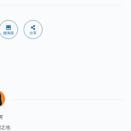
微海报
分享
芳
明之地