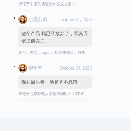
评论于
中国的傻逼为什么这么多？
小鹿乱蹦
October 31, 2023
这个产品 我已经放弃了，我真应
该提前卖二…
评论于
惠普hp spectre 13评测体验：散热效能差，风扇声音大，转轴烫
柳华芳
October 30, 2023
现在回头看，他是真不靠谱
评论于
北京邮电大学教授阚凯力：TD式创新”祸国殃民