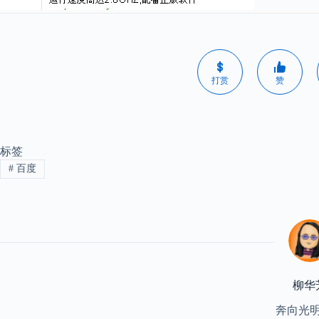
打赏
赞
标签
#
百度
柳华
奔向光