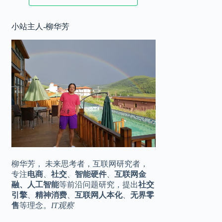
2025.11.17
小站主人-柳华芳
华为 Mate80 系列定档，♾️美背，全
10:20
金属机身
2025.11.16
王化转岗？小米公关一号位是烫手山
16:42
芋
柳华芳， 未来思考者，互联网研究者，
专注
电商
、
社交
、
智能硬件
、
互联网金
融、人工智能
等前沿问题研究，提出
社交
引擎
、
精神消费
、
互联网人本化
、
无界零
售
等理念。
IT观察