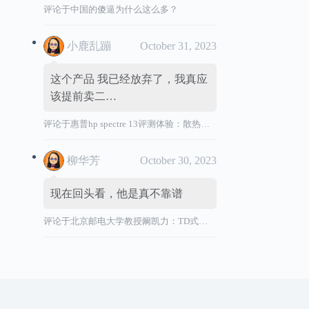
评论于
中国的傻逼为什么这么多？
小鹿乱蹦
October 31, 2023
这个产品 我已经放弃了，我真应
该提前卖二…
评论于
惠普hp spectre 13评测体验：散热效能差，风扇声音大，转轴烫
柳华芳
October 30, 2023
现在回头看，他是真不靠谱
评论于
北京邮电大学教授阚凯力：TD式创新”祸国殃民