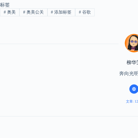
标签
#
奥美
#
奥美公关
#
添加标签
#
谷歌
柳华
奔向光
文章: 1