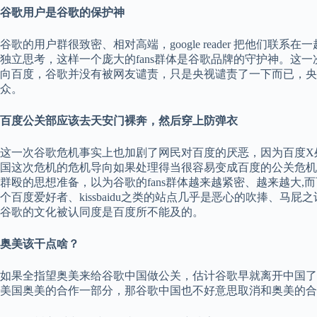
谷歌用户是谷歌的保护神
谷歌的用户群很致密、相对高端，google reader 把他们联
独立思考，这样一个庞大的fans群体是谷歌品牌的守护神。这
向百度，谷歌并没有被网友谴责，只是央视谴责了一下而已，央
众。
百度公关部应该去天安门裸奔，然后穿上防弹衣
这一次谷歌危机事实上也加剧了网民对百度的厌恶，因为百度X
国这次危机的危机导向如果处理得当很容易变成百度的公关危机
群殴的思想准备，以为谷歌的fans群体越来越紧密、越来越大,
个百度爱好者、kissbaidu之类的站点几乎是恶心的吹捧、
谷歌的文化被认同度是百度所不能及的。
奥美该干点啥？
如果全指望奥美来给谷歌中国做公关，估计谷歌早就离开中国了，
美国奥美的合作一部分，那谷歌中国也不好意思取消和奥美的合