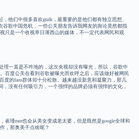
系在一起，他们中很多喜欢gtalk，最重要的是他们都有独立思想、
一次谷歌中国危机，一些公关朋友告诉我网友的舆论竟然都指
视只是一个收视率日薄西山的媒体，不一定代表网民和观
处理一直是不咋地的，这次央视却没有曝光，所以，谷歌中
。百度公关在看到谷歌被曝光而欢呼之后，应该做好被网民
而百度的fans群体却十分松散、越来越没新意和凝聚力，那几
马屁之词，没有任何吸引力，一个强悍的品牌必须有强悍的文化，
崔瑾mm也会从美女变成老太婆，但是既然是google全球和
作，那奥美干点啥呢？