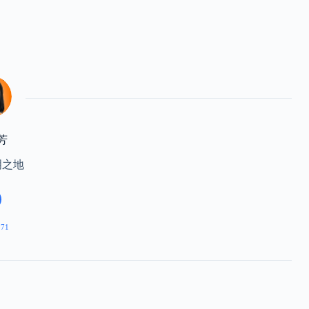
芳
明之地
271