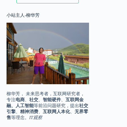
2025.11.17
小站主人-柳华芳
华为 Mate80 系列定档，♾️美背，全
10:20
金属机身
2025.11.16
王化转岗？小米公关一号位是烫手山
16:42
芋
柳华芳， 未来思考者，互联网研究者，
专注
电商
、
社交
、
智能硬件
、
互联网金
融、人工智能
等前沿问题研究，提出
社交
引擎
、
精神消费
、
互联网人本化
、
无界零
售
等理念。
IT观察