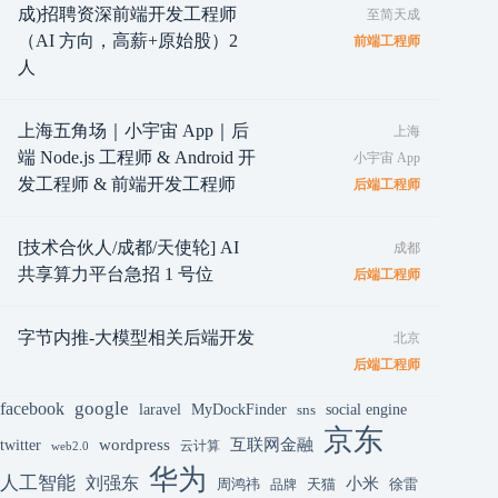
成)招聘资深前端开发工程师
至简天成
（AI 方向，高薪+原始股）2
前端工程师
人
上海五角场｜小宇宙 App｜后
上海
端 Node.js 工程师 & Android 开
小宇宙 App
发工程师 & 前端开发工程师
后端工程师
[技术合伙人/成都/天使轮] AI
成都
共享算力平台急招 1 号位
后端工程师
字节内推-大模型相关后端开发
北京
后端工程师
google
facebook
laravel
MyDockFinder
sns
social engine
京东
互联网金融
wordpress
twitter
云计算
web2.0
华为
人工智能
刘强东
小米
周鸿祎
天猫
徐雷
品牌