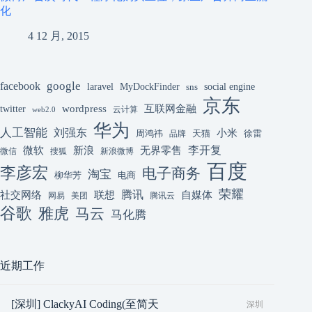
化
4 12 月, 2015
google
facebook
laravel
MyDockFinder
sns
social engine
京东
互联网金融
wordpress
twitter
云计算
web2.0
华为
人工智能
刘强东
小米
周鸿祎
天猫
徐雷
品牌
李开复
微软
新浪
无界零售
微信
搜狐
新浪微博
百度
李彦宏
电子商务
淘宝
柳华芳
电商
荣耀
腾讯
联想
自媒体
社交网络
网易
美团
腾讯云
谷歌
雅虎
马云
马化腾
近期工作
[深圳] ClackyAI Coding(至简天
深圳