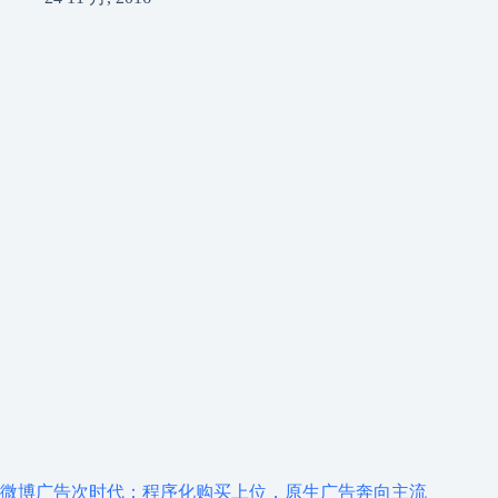
微博广告次时代：程序化购买上位，原生广告奔向主流