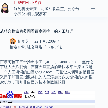
跳
IT观察网-小芳侠
至
洞见科技未来，明眸互联星空。公众号：
内
小芳侠 -科技观察家
容
从整合搜索的蓝图看百度阿拉丁的人工填词
柳华芳
22 4 月, 2009
搜索引擎
,
社交网络
6 条评论
百度阿拉丁平台推出来了（alading.baidu.com），盛传之
下让人大跌眼镜，百度大肆宣扬的新技术平台原来只是
一个人工填词的山寨google box，而且让人倒胃的是百度
采用了和百度指数类似的人工添加指数关键词的人肉搜
索机制，而并非自己的技术和数据挖掘。