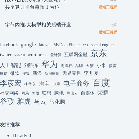
共享算力平台急招 1 号位
后端工程师
字节内推-大模型相关后端开发
北京
后端工程师
google
facebook
laravel
MyDockFinder
sns
social engine
京东
互联网金融
wordpress
twitter
云计算
web2.0
华为
人工智能
刘强东
小米
周鸿祎
天猫
徐雷
品牌
李开复
微软
新浪
无界零售
微信
搜狐
新浪微博
百度
李彦宏
电子商务
淘宝
柳华芳
电商
荣耀
腾讯
联想
自媒体
社交网络
网易
美团
腾讯云
谷歌
雅虎
马云
马化腾
友情推荐
ITLady
0