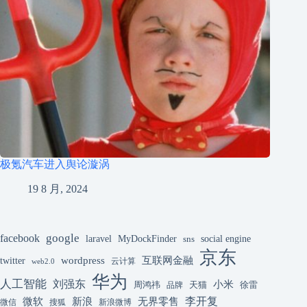
极氪汽车进入舆论漩涡
19 8 月, 2024
google
facebook
laravel
MyDockFinder
sns
social engine
京东
互联网金融
wordpress
twitter
云计算
web2.0
华为
人工智能
刘强东
小米
周鸿祎
天猫
徐雷
品牌
李开复
微软
新浪
无界零售
微信
搜狐
新浪微博