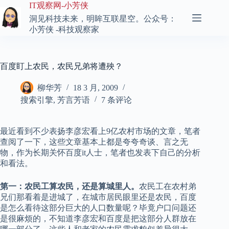
跳
IT观察网-小芳侠
至
洞见科技未来，明眸互联星空。公众号：
内
小芳侠 -科技观察家
容
百度盯上农民，农民兄弟将遭殃？
柳华芳
18 3 月, 2009
搜索引擎
,
芳言芳语
7 条评论
最近看到不少表扬李彦宏看上9亿农村市场的文章，笔者
查阅了一下，这些文章基本上都是夸夸奇谈、言之无
物，作为长期关怀百度it人士，笔者也发表下自己的分析
和看法。
第一：农民工算农民，还是算城里人。
农民工在农村弟
兄们那看着是进城了，在城市居民眼里还是农民，百度
是怎么看待这部分巨大的人口数量呢？毕竟户口问题还
是很麻烦的，不知道李彦宏和百度是把这部分人群放在