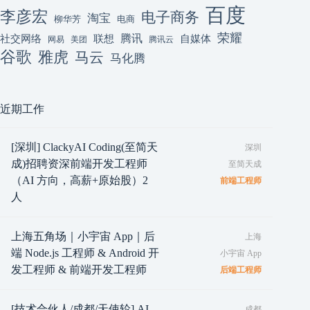
百度
李彦宏
电子商务
淘宝
柳华芳
电商
荣耀
腾讯
联想
自媒体
社交网络
网易
美团
腾讯云
谷歌
雅虎
马云
马化腾
近期工作
[深圳] ClackyAI Coding(至简天
深圳
成)招聘资深前端开发工程师
至简天成
（AI 方向，高薪+原始股）2
前端工程师
人
上海五角场｜小宇宙 App｜后
上海
端 Node.js 工程师 & Android 开
小宇宙 App
发工程师 & 前端开发工程师
后端工程师
[技术合伙人/成都/天使轮] AI
成都