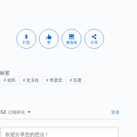
打赏
赞
微海报
分享
标签
#
农民
#
史玉柱
#
李彦宏
#
百度
订阅评论
登录