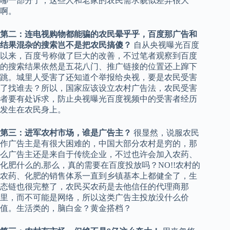
哪一部分了，这些人和老家的农民需求貌似差异很大
啊。
第二：连电视购物都能骗的农民晕乎乎，百度那广告和
结果混杂的搜索岂不是把农民搞傻？
自从央视曝光百度
以来，百度号称做了巨大的改善，不过笔者观察到百度
的搜索结果依然是五花八门、推广链接的位置还上蹿下
跳。城里人受害了还知道个举报给央视，要是农民受害
了找谁去？所以，国家应该设立农村广告法，农民受害
者要有处诉求，防止央视曝光百度视频中的受害者经历
发生在农民身上。
第三：进军农村市场，谁是广告主？
很显然，说服农民
作广告主是有很大困难的，中国大部分农村是穷的，那
么广告主还是来自于传统企业，不过也许会加入农药、
化肥什么的,那么，真的需要在百度投放吗？NO!!农村的
农药、化肥的销售体系一直到乡镇基本上都健全了，生
态链也很完整了，农民买农药是去他信任的代理商那
里，而不可能是网络，所以这类广告主投放没什么价
值。生活类的，脑白金？黄金搭档？