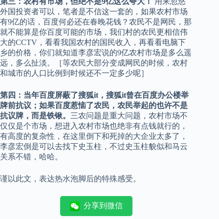
第三：农村有市场，但绝不是9亿这么夸大！
用来忽悠
外国投资者可以，笔者是不信这一套的，如果农村市场
有9亿的话，百度何必还在春晚花钱？农民不是网民，那
就不能算是你百度可能的市场，我们村的农民更相信伟
大的CCTV，看看我国农村的国民收入，再看看电脑下
乡的价格，你们就知道李彦宏说的9亿农村市场是多么遥
远，多么扯淡。［等农民大部分变成网民的时候，农村
和城市的人口比例到时候还不一定多少呢］
第四：当年百度屏蔽了搜狐it，搜狐it曾在百度办公楼举
牌前抗议；如果百度惹恼了农民，农民举起的也许不是
抗议牌，而是铁锹。
三农问题是重大问题，农村市场不
仅仅是个市场，想进入农村市场也绝非有点钱就行的，
有高度的复杂性，在这里倒下和死掉的大企业太多了，
李彦宏倒是可以去找下史玉柱，不过史玉柱貌似和马云
关系不错，哈哈。
谨以此文，表达热水泡脚后的特殊感受。
分享到微信