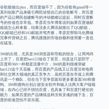
谷歌能做出plus，而百度做不了，因为谷歌有gmail等一
系列创新产品来吸引网民珍惜自己的谷歌帐号，而百度
的产品让网民创建帐号的冲动都难以提起，同时百度帐
号的价值也非常低。李彦宏当年博客说到如果百度做邮
箱就怎么样来着，结果没多久腾讯就推出了QQ邮箱，
QQ邮箱已经和163邮箱并驾齐驱，李彦宏帮助马化腾做
完事件营销之后，腾讯搜搜的市场份额和使用量一直也
在猛涨。
360的出现，尤其是360浏览器和导航的组合，让周鸿祎
上市了，百度把hao123放在了首页，但是这只是防守，
百度和360一样都是流量中介，360的盈利很难突破
hao123这个天花板，而百度的产品线又让百度没有电商
和社交两大领域的真正竞争力，虽然百度在市值上和腾
讯是一个梯队，但在当下竞争层面却更多要直面360和搜
狗。360和搜狗分别占据安全软件和输入法两大客户端领
域，在内心已经不惧怕百度，也具备了和百度打硬仗的
能力，如果百度的产品继续这样没有灵魂的做下去，百
度的前途恐怕不容乐观。