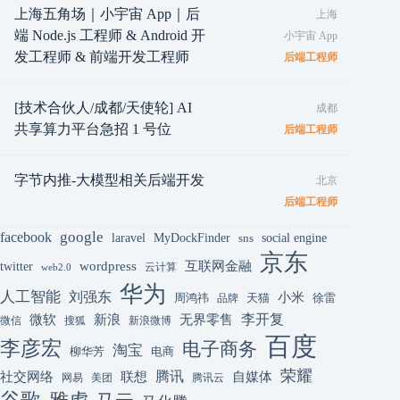
上海五角场｜小宇宙 App｜后
上海
端 Node.js 工程师 & Android 开
小宇宙 App
发工程师 & 前端开发工程师
后端工程师
[技术合伙人/成都/天使轮] AI
成都
共享算力平台急招 1 号位
后端工程师
字节内推-大模型相关后端开发
北京
后端工程师
google
facebook
laravel
MyDockFinder
sns
social engine
京东
互联网金融
wordpress
twitter
云计算
web2.0
华为
人工智能
刘强东
小米
周鸿祎
天猫
徐雷
品牌
李开复
微软
新浪
无界零售
微信
搜狐
新浪微博
百度
李彦宏
电子商务
淘宝
柳华芳
电商
荣耀
腾讯
联想
自媒体
社交网络
网易
美团
腾讯云