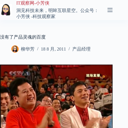
跳
IT观察网-小芳侠
至
洞见科技未来，明眸互联星空。公众号：
内
小芳侠 -科技观察家
容
没有了产品灵魂的百度
柳华芳
18 8 月, 2011
产品经理