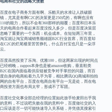
电商和社交的战略大溃败
百度在电子商务方面有啊、乐酷天的水准让人跌破眼
镜，尤其是有啊C2C的决策更是250式的，有啊也没有
110的能力，所以不会有360那样的颠覆；百度和日本乐
天的电商合作看起来百度没投入多少，但是百度决策层
忽略了重要的一个东西：机会成本。在短短两三年里，
淘宝就让淘宝商城销售额雄踞B2C行业首席，而百度却
在C2C的烂尾楼里苦苦挣扎，什么百付宝也只是一朵浮
云。
百度虽然投资了乐淘、优雅100，但这两家出现的时间点
已经稍晚，zappos本身也是被amazon收购，垂直鞋类
B2C在国内面临着供应链被竞争对手掌控的问题，而百
度自身的电商粘着力几乎为零，相比腾讯QQ商城和拍拍
网的自有平台，百度在电商自有平台一无是处，而在电
商投资方面也布局太窄，形成不了军团。
百度社交化事业部总经理的位置如此放手给麦田出乎我
的意料，不过说吧失败在我的意料中，百度做社交的入
口应该是尽一切可能快速导入关系链，并凭借其搜索引