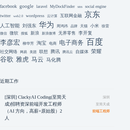
google
facebook
laravel
MyDockFinder
sns
social engine
京东
互联网金融
wordpress
twitter
云计算
web2.0
华为
人工智能
刘强东
小米
周鸿祎
天猫
徐雷
品牌
李开复
微软
新浪
无界零售
微信
搜狐
新浪微博
百度
李彦宏
电子商务
淘宝
柳华芳
电商
荣耀
腾讯
联想
自媒体
社交网络
网易
美团
腾讯云
谷歌
雅虎
马云
马化腾
近期工作
[深圳] ClackyAI Coding(至简天
深圳
成)招聘资深前端开发工程师
至简天成
（AI 方向，高薪+原始股）2
前端工程师
人