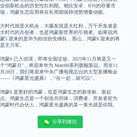
业创新机会的历史性红利期。相比安卓、IOS的存量市
场，鸿蒙生态应用将在长周期保持强势增量动能。
大时代就是大机会，大爆发就是大红利，万千开发者是
大时代的共创者，也是鸿蒙新世界的引领者。如果说鸿
蒙
5
迎来的是华为粉丝的先锋队，那么，鸿蒙
6
迎来的将
是主力军。
鸿蒙
6
已入佳境，即将全面绽放。
2025年11月将是又一
个“鸿蒙月”，将迎来华为 M
ate80
系列旗舰新品。而在
11
月28日，我们将迎来
中央广播电视总台的大型直播晚会
——
《鸿蒙星光盛典》
，
“在一起，就可以”。
鸿蒙
6
是更好的鸿蒙，也是鸿蒙生态的新坐标、新起
点。
鸿蒙生态是一个创造共同体，消费者、开发者皆为
鸿蒙时代合伙人，
鸿蒙星光盛典
的某一束光就是你我。
分享到微信