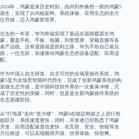
2024年，鸿蒙迎来历史时刻，由内到外焕然一新的鸿蒙5
诞生，实现了从内核架构、系统体验、应用生态的全方
位升级，迈入鸿蒙新世界。
过去的一年里，华为终端实现了新品全面搭载原生鸿
蒙，覆盖手机、平板、电脑，到智慧屏、穿戴音频等各
条产品线。没有退路就是胜利之路，华为不给自己留后
路，一往无前，加速推动鸿蒙生态的设备适配、应用适
配。
作为中国人自主研发、自主可控的全场景操作系统，鸿
蒙
5
是为全场景智能时代而生，完成了全新鸿蒙系统的构
架级生态升级，是中国科技软件界的一次集体冲锋，完
成了历史性的突破，同时，也是是全新鸿蒙操作系统的
生态基建阶段。
从
“
打地基
”
走向
“
造大楼
”
，鸿蒙
6
在稳定构架之上进行智
能跃升，系统速度更快，同时，开发者已经熟悉了鸿蒙
开发，应用适配速度也更快，在互联、安全、智能等全
方位精进，可以实现顺滑升级、丝滑体验、快智爽。