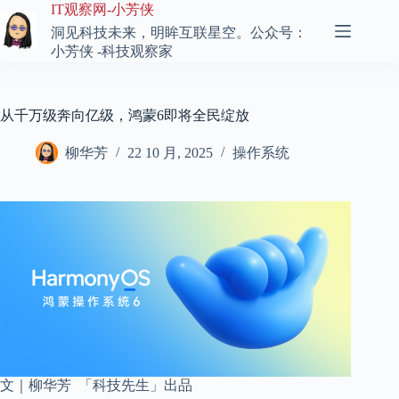
跳
IT观察网-小芳侠
至
洞见科技未来，明眸互联星空。公众号：
内
小芳侠 -科技观察家
容
从千万级奔向亿级，鸿蒙6即将全民绽放
柳华芳
22 10 月, 2025
操作系统
文｜柳华芳 「科技先生」出品