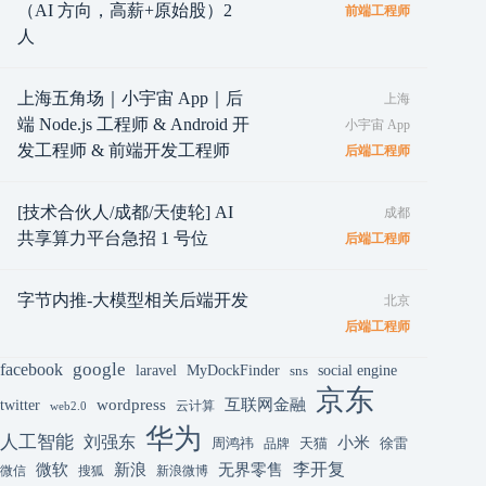
（AI 方向，高薪+原始股）2
前端工程师
人
上海五角场｜小宇宙 App｜后
上海
端 Node.js 工程师 & Android 开
小宇宙 App
发工程师 & 前端开发工程师
后端工程师
[技术合伙人/成都/天使轮] AI
成都
共享算力平台急招 1 号位
后端工程师
字节内推-大模型相关后端开发
北京
后端工程师
google
facebook
laravel
MyDockFinder
sns
social engine
京东
互联网金融
wordpress
twitter
云计算
web2.0
华为
人工智能
刘强东
小米
周鸿祎
天猫
徐雷
品牌
李开复
微软
新浪
无界零售
微信
搜狐
新浪微博