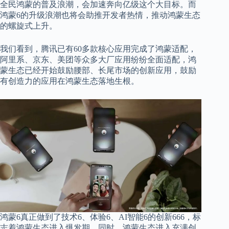
全民鸿蒙的普及浪潮，
会加速奔向亿级这个大目标
。
而
鸿蒙
6的升级浪潮也将会助推开发者热情，推动鸿蒙生态
的螺旋式上升。
我们看到，腾讯已有
60多款核心应用完成了鸿蒙适配，
阿里系、京东、美团等众多
大厂应用纷纷
全面
适配，
鸿
蒙生态已经开始
鼓励腰部、长尾市场的创新应用
，鼓励
有创造力的应用在鸿蒙生态落地生根。
鸿蒙
6
真正做到了技术
6
、体验
6
、
A
I
智能
6
的创新
666，标
志着鸿蒙生态进入爆发期，同时，鸿蒙生态进入充满创