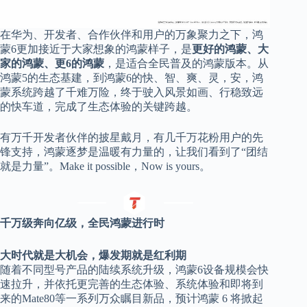
在华为、开发者、合作伙伴和用户的万象聚力之下，鸿
蒙
6
更加接近于大家想象的鸿蒙样子，是
更好的鸿蒙、大
家的鸿蒙、更
6
的鸿蒙
，是适合全民普及的鸿蒙版本。从
鸿蒙
5
的生态基建，到鸿蒙
6
的快、智、爽、灵，安，鸿
蒙系统跨越了千难万险，终于驶入风景如画、行稳致远
的快车道，完成了生态体验的关键跨越。
有万千开发者伙伴的披星戴月，有几千万花粉用户的先
锋支持，鸿蒙逐梦是温暖有力量的，让我们看到了
“团结
就是力量”。Ma
ke it possible
，
N
ow
is
yours。
千万级奔向亿级，全民鸿蒙进行时
大时代就是大机会，爆发期就是红利期
随着不同型号产品的陆续系统升级，鸿蒙
6
设
备规模会快
速拉升，
并
依托更完善的生态体验、系统体验和即将到
来的
Mate80等一系列万众瞩目新品，
预计
鸿蒙
6
将掀起