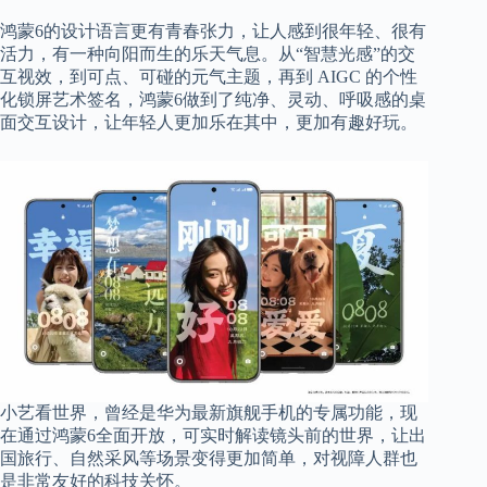
鸿蒙6的设计语言更有青春张力，让人感到很年轻、很有
活力，有一种向阳而生的乐天气息。从
“智慧光感”的交
互视效，到可点、可碰的元气主题，再到 AIGC 的个性
化锁屏艺术签名，鸿蒙
6
做到了纯净、灵动、呼吸感的桌
面交互设计，让年轻人更加乐在其中，更加有趣好玩。
小艺看世界，曾经是华为最新旗舰手机的专属功能，现
在通过鸿蒙
6
全面开放，可实时解读镜头前的世界，让出
国旅行、自然采风等场景变得更加简单，对视障人群也
是非常友好的科技关怀。