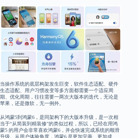
当操作系统的底层构架发生巨变，软件生态适配、硬件
生态适配、用户习惯改变等多方面都需要一个适应周
期、优化周期，往往需要一两次大版本的迭代，无论是
苹果，还是微软，无一例外。
从鸿蒙
5到
鸿蒙
6
，是同架构下的大版本升级，是一次相
当于
“从简装到精装修”的类似过程，所以，已经在用鸿
蒙
5
的用户会非常喜欢鸿蒙
6
，并会快速完成系统的顺滑
升级。从用户体验角度，鸿蒙
6
是
更加完善、更加成