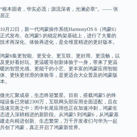
“根本固者，华实必茂；源流深者，
光澜必章
”。—— 张
居正
10月22日，新一代鸿蒙操作系统HarmonyOS 6（鸿蒙6）
正式发布。
在鸿蒙
5 的稳定构架基础上，进行了大量的
技术再深化、体验再进化，是全维度精进的更好版本。
鸿蒙
6
集更智能、更安全、更互联、更好用、更流畅，以
及更好看好玩、更温暖等创新体验于一身，
带来了更温
暖的智慧光感、更能干的小艺、更丰富的鸿蒙应用智能
体、更快更丝滑的体验等，是更适合大众普及的鸿蒙版
本。
微
光汇聚成昼，生态终迎繁星
。目前，
搭载鸿蒙
5 的
终
端设备已突破
2300万，互联网头部应用全面适配，且在
迅速完善之中；而中长尾应用也正在加速冲刺，鸿蒙生
态进入深耕精进的新阶段。
从鸿蒙
5 到鸿蒙6
，
从鸿蒙基
建
走向
精进创新、生态繁荣
，万千开发者们与华为一起
共创了鸿蒙，真正开启了鸿蒙新世界。