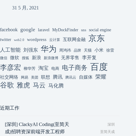
31 5 月, 2021
google
facebook
laravel
MyDockFinder
sns
social engine
京东
互联网金融
wordpress
twitter
云计算
web2.0
华为
人工智能
刘强东
小米
周鸿祎
天猫
徐雷
品牌
李开复
微软
新浪
无界零售
微信
搜狐
新浪微博
百度
李彦宏
电子商务
淘宝
柳华芳
电商
荣耀
腾讯
联想
自媒体
社交网络
网易
美团
腾讯云
谷歌
雅虎
马云
马化腾
近期工作
[深圳] ClackyAI Coding(至简天
深圳
成)招聘资深前端开发工程师
至简天成