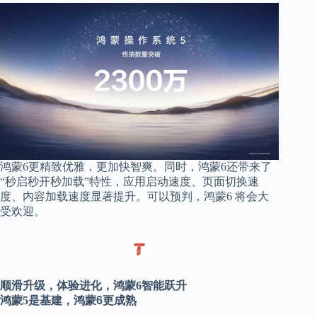
鸿蒙
6
更
精致优雅，更加快智爽。同时，鸿蒙
6还带来了
“秒启秒开秒加载”特性，应用启动速度、页面切换速
度、内容加载速度显著提升。可以预判，鸿蒙6 将会大
受欢迎。
顺滑升级，体验进化，鸿蒙
6
智能跃升
鸿蒙
5
是基建，鸿蒙
6
更成熟