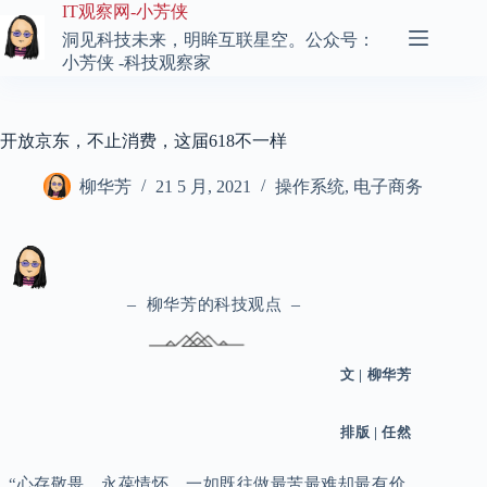
跳
IT观察网-小芳侠
至
洞见科技未来，明眸互联星空。公众号：
内
小芳侠 -科技观察家
容
开放京东，不止消费，这届618不一样
柳华芳
21 5 月, 2021
操作系统
,
电子商务
–
–
柳华芳的科技观点
文 |
柳华芳
排版 | 任然
“心存敬畏，永葆情怀，一如既往做最苦最难却最有价