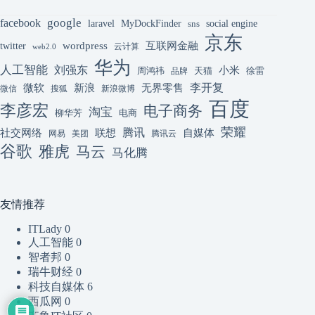
google
facebook
laravel
MyDockFinder
sns
social engine
京东
互联网金融
wordpress
twitter
云计算
web2.0
华为
人工智能
刘强东
小米
周鸿祎
天猫
徐雷
品牌
李开复
微软
新浪
无界零售
微信
搜狐
新浪微博
百度
李彦宏
电子商务
淘宝
柳华芳
电商
荣耀
腾讯
联想
自媒体
社交网络
网易
美团
腾讯云
谷歌
雅虎
马云
马化腾
友情推荐
ITLady
0
人工智能
0
智者邦
0
瑞牛财经
0
科技自媒体
6
西瓜网
0