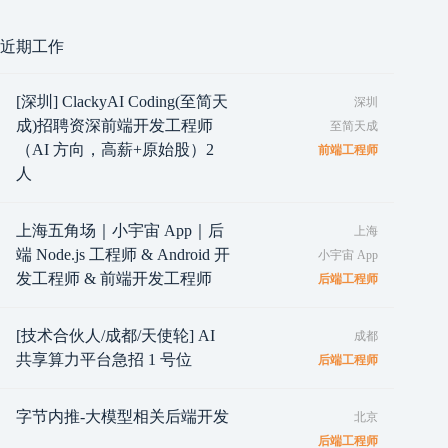
近期工作
[深圳] ClackyAI Coding(至简天
深圳
成)招聘资深前端开发工程师
至简天成
（AI 方向，高薪+原始股）2
前端工程师
人
上海五角场｜小宇宙 App｜后
上海
端 Node.js 工程师 & Android 开
小宇宙 App
发工程师 & 前端开发工程师
后端工程师
[技术合伙人/成都/天使轮] AI
成都
共享算力平台急招 1 号位
后端工程师
字节内推-大模型相关后端开发
北京
后端工程师