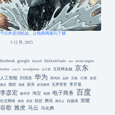
千亿外卖消耗战，让电商商家闪了腰
5 12 月, 2025
google
facebook
laravel
MyDockFinder
sns
social engine
京东
互联网金融
wordpress
twitter
云计算
web2.0
华为
人工智能
刘强东
小米
周鸿祎
天猫
徐雷
品牌
李开复
微软
新浪
无界零售
微信
搜狐
新浪微博
百度
李彦宏
电子商务
淘宝
柳华芳
电商
荣耀
腾讯
联想
自媒体
社交网络
网易
美团
腾讯云
谷歌
雅虎
马云
马化腾