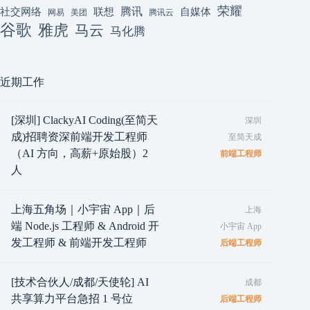
荣耀
腾讯
联想
自媒体
社交网络
网易
美团
腾讯云
谷歌
雅虎
马云
马化腾
近期工作
[深圳] ClackyAI Coding(至简天
深圳
成)招聘资深前端开发工程师
至简天成
（AI 方向，高薪+原始股）2
前端工程师
人
上海五角场｜小宇宙 App｜后
上海
端 Node.js 工程师 & Android 开
小宇宙 App
发工程师 & 前端开发工程师
后端工程师
[技术合伙人/成都/天使轮] AI
成都
共享算力平台急招 1 号位
后端工程师