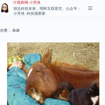
跳
IT观察网-小芳侠
至
洞见科技未来，明眸互联星空。公众号：
内
小芳侠 -科技观察家
容
分类：
杂谈