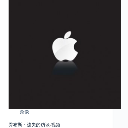
杂谈
乔布斯：遗失的访谈-视频