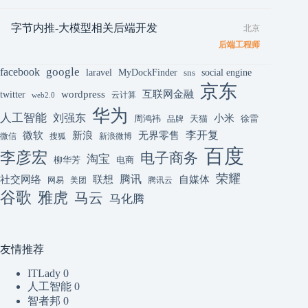
字节内推-大模型相关后端开发
北京
后端工程师
google
facebook
laravel
MyDockFinder
sns
social engine
京东
互联网金融
wordpress
twitter
云计算
web2.0
华为
人工智能
刘强东
小米
周鸿祎
天猫
徐雷
品牌
李开复
微软
新浪
无界零售
微信
搜狐
新浪微博
百度
李彦宏
电子商务
淘宝
柳华芳
电商
荣耀
腾讯
联想
自媒体
社交网络
网易
美团
腾讯云
谷歌
雅虎
马云
马化腾
友情推荐
ITLady
0
人工智能
0
智者邦
0