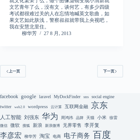
就文化繁荣了么，做个图像滤镜变成小清新就
文艺青年了么，没有文，谈何艺，有多少四级
考试都很难过关的人在忘情地喊英文歌曲，如
果文艺如此肤浅，警察叔叔就带我上央视吧，
我在安慧北里住。
柳华芳
27 8 月, 2013
上一页
下一页
google
facebook
laravel
MyDockFinder
sns
social engine
京东
互联网金融
wordpress
twitter
云计算
web2.0
华为
人工智能
刘强东
小米
周鸿祎
天猫
徐雷
品牌
李开复
微软
新浪
无界零售
微信
搜狐
新浪微博
百度
李彦宏
电子商务
淘宝
柳华芳
电商