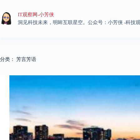
跳
至
IT观察网-小芳侠
内
容
洞见科技未来，明眸互联星空。公众号：小芳侠 -科技
分类：
芳言芳语