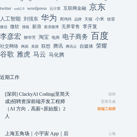
京东
互联网金融
wordpress
twitter
云计算
web2.0
华为
人工智能
刘强东
小米
周鸿祎
天猫
徐雷
品牌
李开复
微软
新浪
无界零售
微信
搜狐
新浪微博
百度
李彦宏
电子商务
淘宝
柳华芳
电商
荣耀
腾讯
联想
自媒体
社交网络
网易
美团
腾讯云
谷歌
雅虎
马云
马化腾
近期工作
[深圳] ClackyAI Coding(至简天
深圳
成)招聘资深前端开发工程师
至简天成
（AI 方向，高薪+原始股）2
前端工程师
人
上海五角场｜小宇宙 App｜后
上海