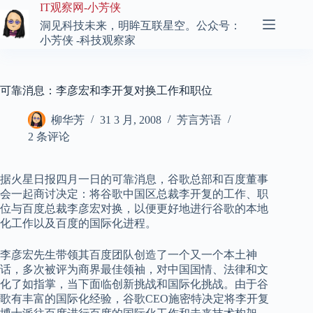
跳
IT观察网-小芳侠
至
洞见科技未来，明眸互联星空。公众号：
内
小芳侠 -科技观察家
容
可靠消息：李彦宏和李开复对换工作和职位
柳华芳
31 3 月, 2008
芳言芳语
2 条评论
据火星日报四月一日的可靠消息，谷歌总部和百度董事
会一起商讨决定：将谷歌中国区总裁李开复的工作、职
位与百度总裁李彦宏对换，以便更好地进行谷歌的本地
化工作以及百度的国际化进程。
李彦宏先生带领其百度团队创造了一个又一个本土神
话，多次被评为商界最佳领袖，对中国国情、法律和文
化了如指掌，当下面临创新挑战和国际化挑战。由于谷
歌有丰富的国际化经验，谷歌CEO施密特决定将李开复