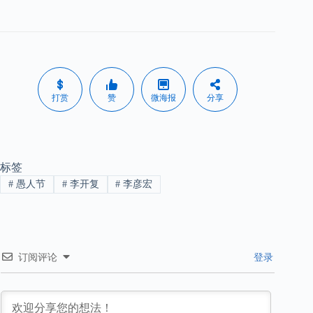
打赏
赞
微海报
分享
标签
#
愚人节
#
李开复
#
李彦宏
订阅评论
登录