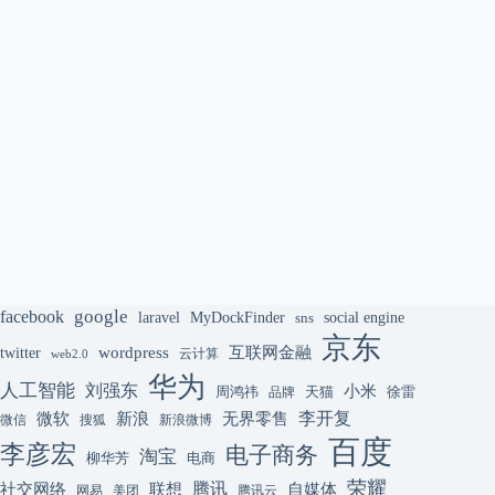
google
facebook
laravel
MyDockFinder
sns
social engine
京东
互联网金融
wordpress
twitter
云计算
web2.0
华为
人工智能
刘强东
小米
周鸿祎
天猫
徐雷
品牌
李开复
微软
新浪
无界零售
微信
搜狐
新浪微博
百度
李彦宏
电子商务
淘宝
柳华芳
电商
荣耀
腾讯
联想
自媒体
社交网络
网易
美团
腾讯云