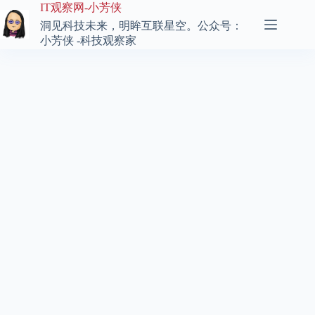
跳
IT观察网-小芳侠
至
洞见科技未来，明眸互联星空。公众号：
内
小芳侠 -科技观察家
容