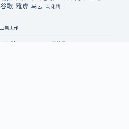
谷歌
雅虎
马云
马化腾
近期工作
[深圳] ClackyAI Coding(至简天
深圳
成)招聘资深前端开发工程师
至简天成
（AI 方向，高薪+原始股）2
前端工程师
人
上海五角场｜小宇宙 App｜后
上海
端 Node.js 工程师 & Android 开
小宇宙 App
发工程师 & 前端开发工程师
后端工程师
[技术合伙人/成都/天使轮] AI
成都
共享算力平台急招 1 号位
后端工程师