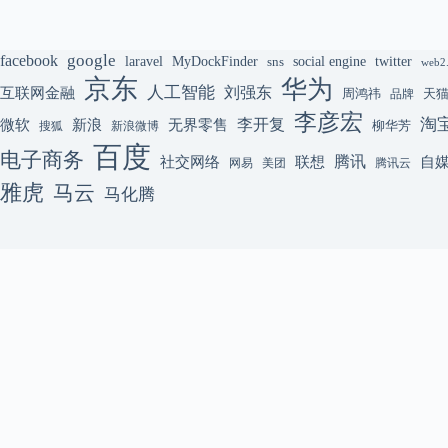
google
facebook
laravel
MyDockFinder
sns
social engine
twitter
web2
京东
华为
人工智能
刘强东
互联网金融
周鸿祎
天
品牌
李彦宏
李开复
淘
微软
新浪
无界零售
柳华芳
搜狐
新浪微博
百度
电子商务
腾讯
联想
自
社交网络
网易
美团
腾讯云
雅虎
马云
马化腾