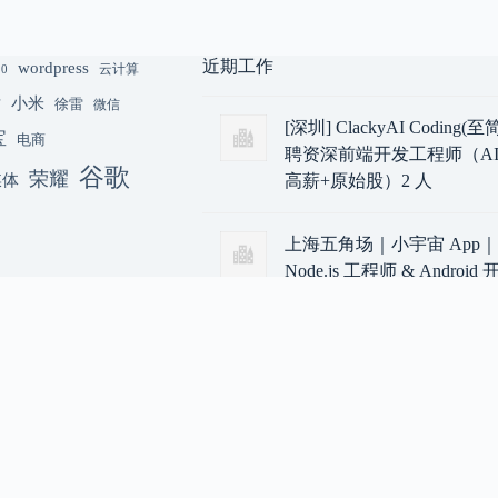
近期工作
wordpress
云计算
.0
小米
猫
徐雷
微信
[深圳] ClackyAI Coding
宝
电商
聘资深前端开发工程师（AI
谷歌
荣耀
媒体
高薪+原始股）2 人
上海五角场｜小宇宙 App
Node.js 工程师 & Androi
师 & 前端开发工程师
[技术合伙人/成都/天使轮] A
算力平台急招 1 号位
字节内推-大模型相关后端