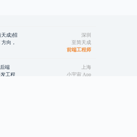
(至简天成)招
深圳
 方向，
至简天成
前端工程师
｜后端
上海
d 开发工程
小宇宙 App
后端工程师
I 共享
成都
后端工程师
开发
北京
后端工程师