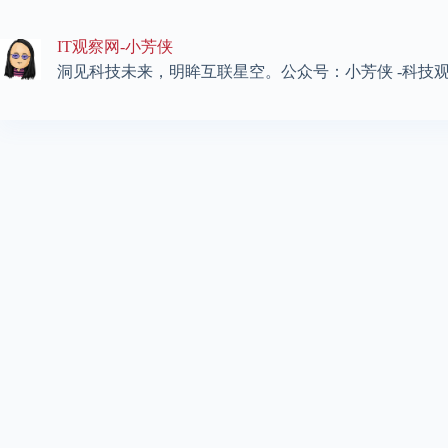
跳
至
IT观察网-小芳侠
内
容
洞见科技未来，明眸互联星空。公众号：小芳侠 -科技