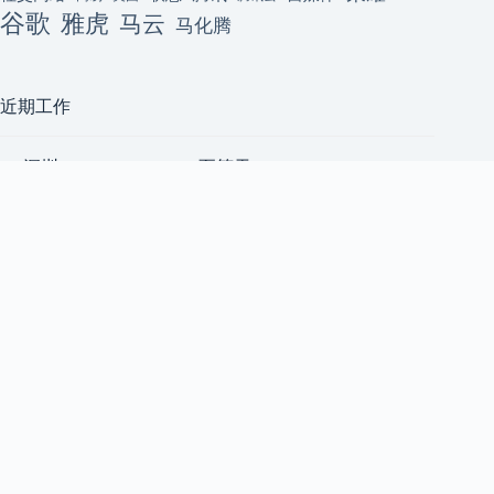
谷歌
雅虎
马云
马化腾
近期工作
[深圳] ClackyAI Coding(至简天
深圳
成)招聘资深前端开发工程师
至简天成
（AI 方向，高薪+原始股）2
前端工程师
人
上海五角场｜小宇宙 App｜后
上海
端 Node.js 工程师 & Android 开
小宇宙 App
发工程师 & 前端开发工程师
后端工程师
[技术合伙人/成都/天使轮] AI
成都
共享算力平台急招 1 号位
后端工程师