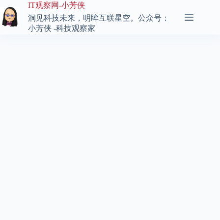
跳
IT观察网-小芳侠
至
洞见科技未来，明眸互联星空。公众号：
内
小芳侠 -科技观察家
容