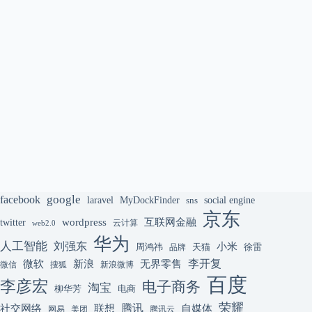
google
facebook
laravel
MyDockFinder
sns
social engine
京东
互联网金融
wordpress
twitter
云计算
web2.0
华为
人工智能
刘强东
小米
周鸿祎
天猫
徐雷
品牌
李开复
微软
新浪
无界零售
微信
搜狐
新浪微博
百度
李彦宏
电子商务
淘宝
柳华芳
电商
荣耀
腾讯
联想
自媒体
社交网络
网易
美团
腾讯云