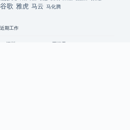
谷歌
雅虎
马云
马化腾
近期工作
[深圳] ClackyAI Coding(至简天
深圳
成)招聘资深前端开发工程师
至简天成
（AI 方向，高薪+原始股）2
前端工程师
人
上海五角场｜小宇宙 App｜后
上海
端 Node.js 工程师 & Android 开
小宇宙 App
发工程师 & 前端开发工程师
后端工程师
[技术合伙人/成都/天使轮] AI
成都
共享算力平台急招 1 号位
后端工程师