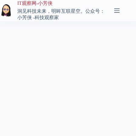
跳
IT观察网-小芳侠
至
洞见科技未来，明眸互联星空。公众号：
内
小芳侠 -科技观察家
容