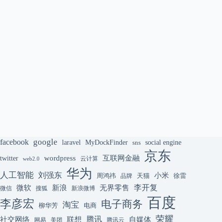
google
facebook
laravel
MyDockFinder
sns
social engine
京东
互联网金融
wordpress
twitter
云计算
web2.0
华为
人工智能
刘强东
小米
周鸿祎
天猫
徐雷
品牌
李开复
微软
新浪
无界零售
微信
搜狐
新浪微博
百度
李彦宏
电子商务
淘宝
柳华芳
电商
荣耀
腾讯
联想
自媒体
社交网络
网易
美团
腾讯云