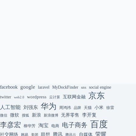
google
facebook
laravel
MyDockFinder
sns
social engine
京东
互联网金融
wordpress
twitter
云计算
web2.0
华为
人工智能
刘强东
小米
周鸿祎
天猫
徐雷
品牌
李开复
微软
新浪
无界零售
微信
搜狐
新浪微博
百度
李彦宏
电子商务
淘宝
柳华芳
电商
荣耀
腾讯
联想
自媒体
社交网络
网易
美团
腾讯云