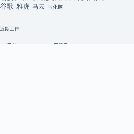
谷歌
雅虎
马云
马化腾
近期工作
[深圳] ClackyAI Coding(至简天
深圳
成)招聘资深前端开发工程师
至简天成
（AI 方向，高薪+原始股）2
前端工程师
人
上海五角场｜小宇宙 App｜后
上海
端 Node.js 工程师 & Android 开
小宇宙 App
发工程师 & 前端开发工程师
后端工程师
[技术合伙人/成都/天使轮] AI
成都
共享算力平台急招 1 号位
后端工程师