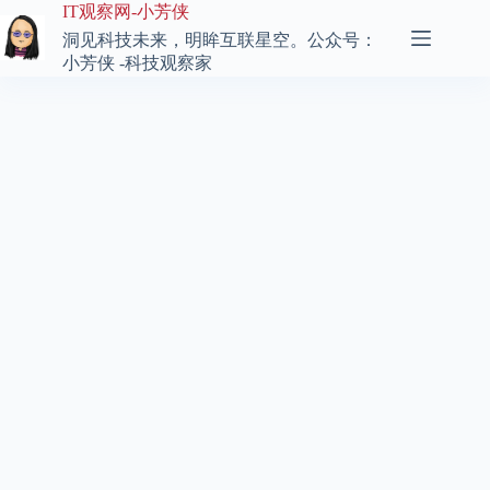
跳
IT观察网-小芳侠
至
洞见科技未来，明眸互联星空。公众号：
内
小芳侠 -科技观察家
容