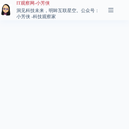
跳
IT观察网-小芳侠
至
洞见科技未来，明眸互联星空。公众号：
内
小芳侠 -科技观察家
容