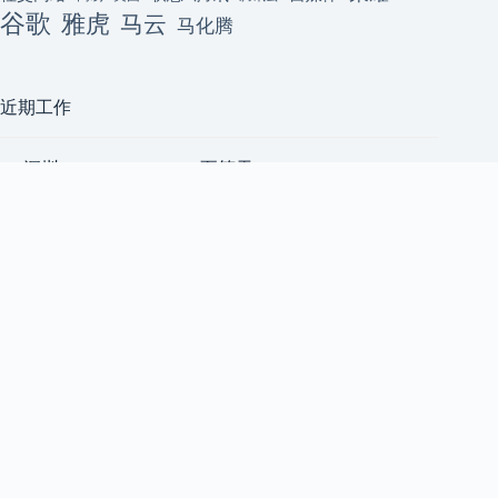
谷歌
雅虎
马云
马化腾
近期工作
[深圳] ClackyAI Coding(至简天
深圳
成)招聘资深前端开发工程师
至简天成
（AI 方向，高薪+原始股）2
前端工程师
人
上海五角场｜小宇宙 App｜后
上海
端 Node.js 工程师 & Android 开
小宇宙 App
发工程师 & 前端开发工程师
后端工程师
[技术合伙人/成都/天使轮] AI
成都
共享算力平台急招 1 号位
后端工程师