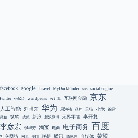
google
facebook
laravel
MyDockFinder
sns
social engine
京东
互联网金融
wordpress
twitter
云计算
web2.0
华为
人工智能
刘强东
小米
周鸿祎
天猫
徐雷
品牌
李开复
微软
新浪
无界零售
微信
搜狐
新浪微博
百度
李彦宏
电子商务
淘宝
柳华芳
电商
荣耀
腾讯
联想
自媒体
社交网络
网易
美团
腾讯云