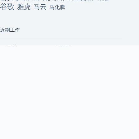
谷歌
雅虎
马云
马化腾
近期工作
[深圳] ClackyAI Coding(至简天
深圳
成)招聘资深前端开发工程师
至简天成
（AI 方向，高薪+原始股）2
前端工程师
人
上海五角场｜小宇宙 App｜后
上海
端 Node.js 工程师 & Android 开
小宇宙 App
发工程师 & 前端开发工程师
后端工程师
[技术合伙人/成都/天使轮] AI
成都
共享算力平台急招 1 号位
后端工程师