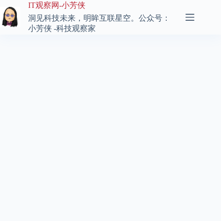
跳
IT观察网-小芳侠
至
洞见科技未来，明眸互联星空。公众号：
内
小芳侠 -科技观察家
容