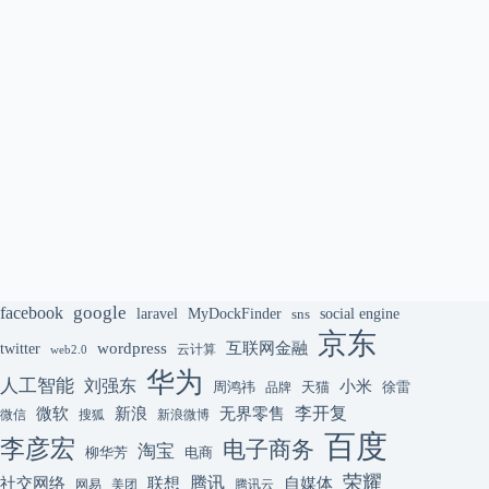
google
facebook
laravel
MyDockFinder
sns
social engine
京东
互联网金融
wordpress
twitter
云计算
web2.0
华为
人工智能
刘强东
小米
周鸿祎
天猫
徐雷
品牌
李开复
微软
新浪
无界零售
微信
搜狐
新浪微博
百度
李彦宏
电子商务
淘宝
柳华芳
电商
荣耀
腾讯
联想
自媒体
社交网络
网易
美团
腾讯云