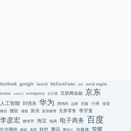
google
facebook
laravel
MyDockFinder
sns
social engine
京东
互联网金融
wordpress
twitter
云计算
web2.0
华为
人工智能
刘强东
小米
周鸿祎
天猫
徐雷
品牌
李开复
微软
新浪
无界零售
微信
搜狐
新浪微博
百度
李彦宏
电子商务
淘宝
柳华芳
电商
荣耀
腾讯
联想
自媒体
社交网络
网易
美团
腾讯云