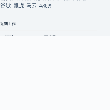
谷歌
雅虎
马云
马化腾
近期工作
[深圳] ClackyAI Coding(至简天
深圳
成)招聘资深前端开发工程师
至简天成
（AI 方向，高薪+原始股）2
前端工程师
人
上海五角场｜小宇宙 App｜后
上海
端 Node.js 工程师 & Android 开
小宇宙 App
发工程师 & 前端开发工程师
后端工程师
[技术合伙人/成都/天使轮] AI
成都
共享算力平台急招 1 号位
后端工程师