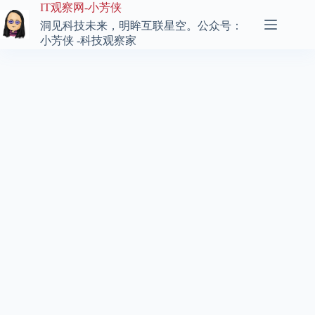
跳
IT观察网-小芳侠
至
洞见科技未来，明眸互联星空。公众号：
内
小芳侠 -科技观察家
容