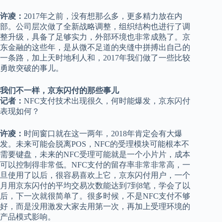
许凌：
2017年之前，没有想那么多，更多精力放在内
部。公司层次做了全新战略调整，组织结构也进行了调
整升级，具备了足够实力，外部环境也非常成熟了。京
东金融的这些年，是从微不足道的夹缝中拼搏出自己的
一条路，加上天时地利人和，2017年我们做了一些比较
勇敢突破的事儿。
我们不一样，京东闪付的那些事儿
记者：
NFC支付技术出现很久，何时能爆发，京东闪付
表现如何？
许凌：
时间窗口就在这一两年，2018年肯定会有大爆
发。未来可能会脱离POS，NFC的受理模块可能根本不
需要键盘，未来的NFC受理可能就是一个小片片，成本
可以控制得非常低。NFC支付的留存率非常非常高，一
旦使用了以后，很容易喜欢上它，京东闪付用户，一个
月用京东闪付的平均交易次数能达到7到8笔，学会了以
后，下一次就很简单了。很多时候，不是NFC支付不够
好，而是没用激发大家去用第一次，再加上受理环境的
产品模式影响。