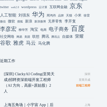
京东
互联网金融
wordpress
twitter
云计算
web2.0
华为
人工智能
刘强东
小米
周鸿祎
天猫
徐雷
品牌
李开复
微软
新浪
无界零售
微信
搜狐
新浪微博
百度
李彦宏
电子商务
淘宝
柳华芳
电商
荣耀
腾讯
联想
自媒体
社交网络
网易
美团
腾讯云
谷歌
雅虎
马云
马化腾
近期工作
[深圳] ClackyAI Coding(至简天
深圳
成)招聘资深前端开发工程师
至简天成
（AI 方向，高薪+原始股）2
前端工程师
人
上海五角场｜小宇宙 App｜后
上海