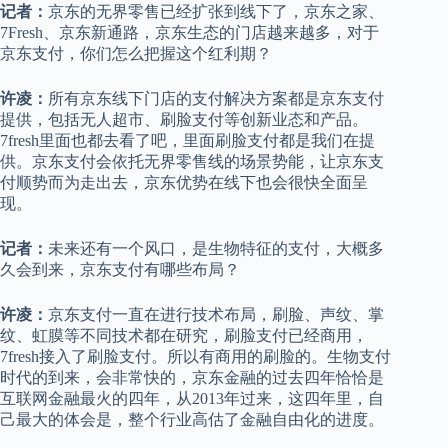
记者：
京东的无界零售已经扩张到线下了，京东之家、
7Fresh、京东新通路，京东生态的门店越来越多，对于
京东支付，你们怎么把握这个红利期？
许凌：
所有京东线下门店的支付解决方案都是京东支付
提供，包括无人超市、刷脸支付等创新业态和产品。
7fresh里面也都去看了吧，里面刷脸支付都是我们在提
供。京东支付会依托无界零售线的场景势能，让京东支
付顺势而为走出去，京东优势在线下也会很快全面呈
现。
记者：
未来还有一个风口，是生物特征的支付，大概多
久会到来，京东支付有哪些布局？
许凌：
京东支付一直在进行技术布局，刷脸、声纹、掌
纹、虹膜等不同技术都在研究，刷脸支付已经商用，
7fresh接入了刷脸支付。所以有商用的刷脸的。生物支付
时代的到来，会非常快的，京东金融的过去四年恰恰是
互联网金融最火的四年，从2013年过来，这四年里，自
己最大的体会是，整个行业高估了金融自由化的进度。