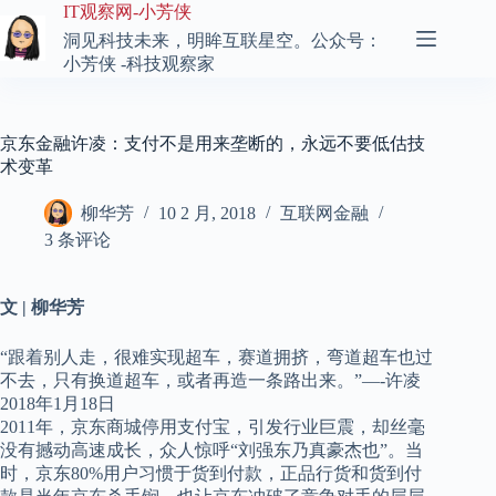
跳
IT观察网-小芳侠
至
洞见科技未来，明眸互联星空。公众号：
内
小芳侠 -科技观察家
容
京东金融许凌：支付不是用来垄断的，永远不要低估技
术变革
柳华芳
10 2 月, 2018
互联网金融
3 条评论
文 | 柳华芳
“跟着别人走，很难实现超车，赛道拥挤，弯道超车也过
不去，只有换道超车，或者再造一条路出来。”—-许凌
2018年1月18日
2011年，京东商城停用支付宝，引发行业巨震，却丝毫
没有撼动高速成长，众人惊呼“刘强东乃真豪杰也”。当
时，京东80%用户习惯于货到付款，正品行货和货到付