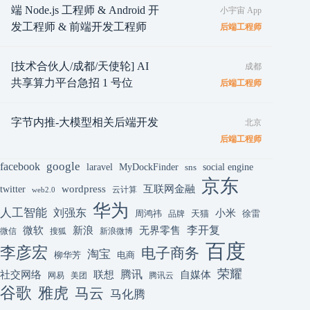
端 Node.js 工程师 & Android 开
小宇宙 App
发工程师 & 前端开发工程师
后端工程师
[技术合伙人/成都/天使轮] AI
成都
共享算力平台急招 1 号位
后端工程师
字节内推-大模型相关后端开发
北京
后端工程师
google
facebook
laravel
MyDockFinder
sns
social engine
京东
互联网金融
wordpress
twitter
云计算
web2.0
华为
人工智能
刘强东
小米
周鸿祎
天猫
徐雷
品牌
李开复
微软
新浪
无界零售
微信
搜狐
新浪微博
百度
李彦宏
电子商务
淘宝
柳华芳
电商
荣耀
腾讯
联想
自媒体
社交网络
网易
美团
腾讯云
谷歌
雅虎
马云
马化腾