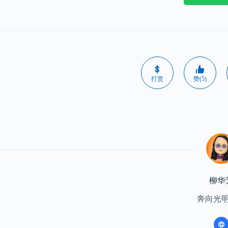
打赏
赞(5)
柳华
奔向光