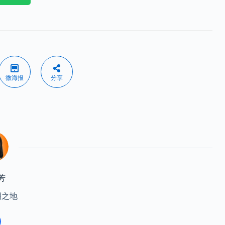
微海报
分享
芳
明之地