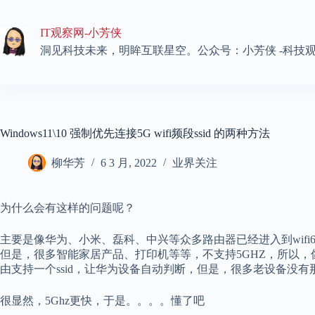
跳
至
IT观察网-小芳侠
内
容
洞见科技未来，明眸互联星空。公众号：小芳侠 -科技
Windows11\10 强制优先连接5G wifi频段ssid 的两种方法
柳华芳
6 3 月, 2022
业界关注
为什么会有这样的问题呢？
主要是像华为、小米、磊科、中兴等众多路由器已经进入到wifi6
但是，很多智能家居产品、打印机等等，不支持5GHZ，所以，像华为路
由支持一个ssid，让华为设备自动判断，但是，很多老设备没有那么智
很显然，5Ghz更快，于是。。。。懂了吧