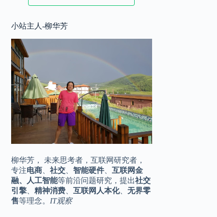
2025.11.17
小站主人-柳华芳
华为 Mate80 系列定档，♾️美背，全
10:20
金属机身
2025.11.16
王化转岗？小米公关一号位是烫手山
16:42
芋
柳华芳， 未来思考者，互联网研究者，
专注
电商
、
社交
、
智能硬件
、
互联网金
融、人工智能
等前沿问题研究，提出
社交
引擎
、
精神消费
、
互联网人本化
、
无界零
售
等理念。
IT观察