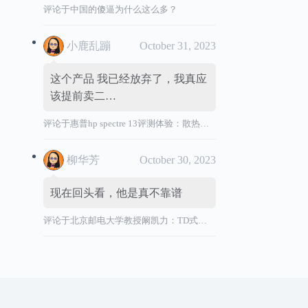
评论于
中国的傻逼为什么这么多？
小鹿乱蹦
October 31, 2023
这个产品 我已经放弃了，我真应
该提前卖二…
评论于
惠普hp spectre 13评测体验：散热效能差，风扇声音大，转轴烫
柳华芳
October 30, 2023
现在回头看，他是真不靠谱
评论于
北京邮电大学教授阚凯力：TD式创新”祸国殃民