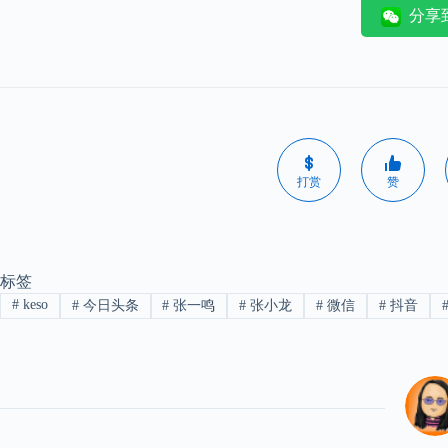
分享
打赏
赞
标签
#
keso
#
今日头条
#
张一鸣
#
张小龙
#
微信
#
抖音