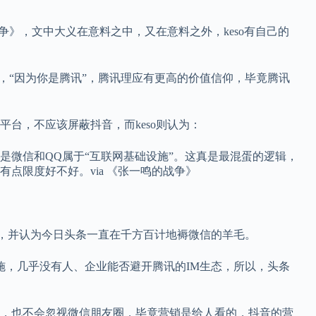
争》，文中大义在意料之中，又在意料之外，keso有自己的
止，“因为你是腾讯”，腾讯理应有更高的价值信仰，毕竟腾讯
台，不应该屏蔽抖音，而keso则认为：
是微信和QQ属于“互联网基础设施”。这真是最混蛋的逻辑，
点限度好不好。via 《张一鸣的战争》
已“，并认为今日头条一直在千方百计地褥微信的羊毛。
施，几乎没有人、企业能否避开腾讯的IM生态，所以，头条
，也不会忽视微信朋友圈，毕竟营销是给人看的，抖音的营