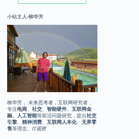
2025.11.17
小站主人-柳华芳
华为 Mate80 系列定档，♾️美背，全
10:20
金属机身
2025.11.16
王化转岗？小米公关一号位是烫手山
16:42
芋
柳华芳， 未来思考者，互联网研究者，
专注
电商
、
社交
、
智能硬件
、
互联网金
融、人工智能
等前沿问题研究，提出
社交
引擎
、
精神消费
、
互联网人本化
、
无界零
售
等理念。
IT观察