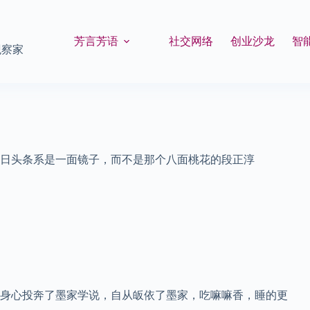
芳言芳语
社交网络
创业沙龙
智
观察家
今日头条系是一面镜子，而不是那个八面桃花的段正淳
身心投奔了墨家学说，自从皈依了墨家，吃嘛嘛香，睡的更