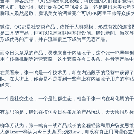
当年，博客流行，QQ空间出现比较晚，科技圈的人们很多觉得Q
有人群。我记得，我开始在QQ空间发文章，还是腾讯大美女程
腾讯人肃然起敬，腾讯美女的酒量完全可以PK阿里王帅等众多
微信、QQ都是社交类产品，依托于人群规模，形成有效的连接
是工具型产品，也可以说是互联网基础设施。腾讯新闻、游戏等
形成优秀的产品，并在流量覆盖下成为巨无霸产品。
而今日头条系的产品，灵魂来自于内涵段子，这个张一鸣早年创
用户传播机制等运营套路，这个套路在今日头条、抖音等产品中
在我看来，张一鸣是一个技术男，却在内涵段子的经营中获得了
队。在大街上，你会是不是看到一些车上有内涵段子用户的车贴
经营。
一个是社交生态，一个是社群生态，相当于张一鸣在马化腾的子
有意思的是，腾讯在模仿今日头条系的产品玩法，天天快报对标
柳华芳认为，张一鸣有一线产品成长的全程经验和用户裂变思维
人像keso一样认为今日头条系比较Low，却没有真正用同理心