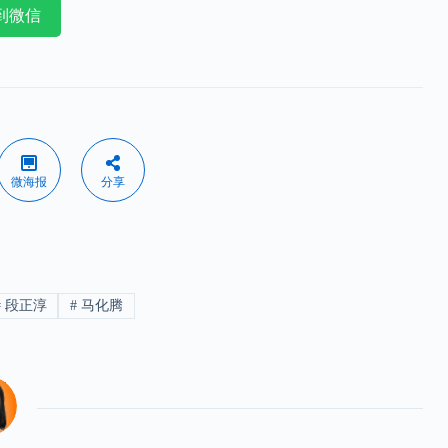
到微信
微海报
分享
#
段正淳
#
马化腾