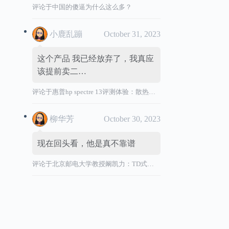
评论于
中国的傻逼为什么这么多？
小鹿乱蹦
October 31, 2023
这个产品 我已经放弃了，我真应
该提前卖二…
评论于
惠普hp spectre 13评测体验：散热效能差，风扇声音大，转轴烫
柳华芳
October 30, 2023
现在回头看，他是真不靠谱
评论于
北京邮电大学教授阚凯力：TD式创新”祸国殃民