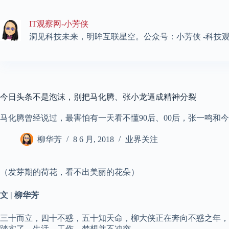
跳
至
IT观察网-小芳侠
内
容
洞见科技未来，明眸互联星空。公众号：小芳侠 -科技
今日头条不是泡沫，别把马化腾、张小龙逼成精神分裂
马化腾曾经说过，最害怕有一天看不懂90后、00后，张一鸣和
柳华芳
8 6 月, 2018
业界关注
（发芽期的荷花，看不出美丽的花朵）
文 | 柳华芳
三十而立，四十不惑，五十知天命，柳大侠正在奔向不惑之年，
踏实了，生活、工作、梦想并不冲突。