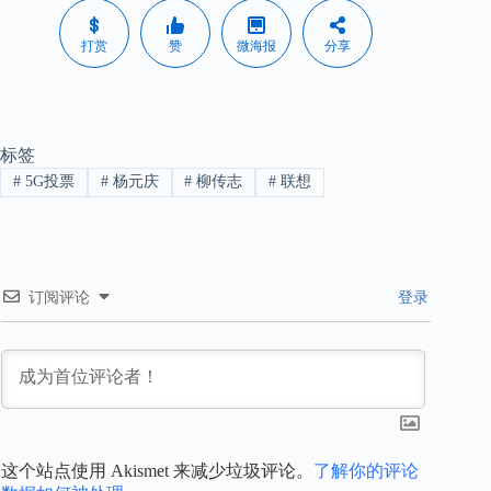
打赏
赞
微海报
分享
标签
#
5G投票
#
杨元庆
#
柳传志
#
联想
订阅评论
登录
这个站点使用 Akismet 来减少垃圾评论。
了解你的评论