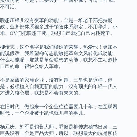
实模仿啊，可是，非要去弄一堆四不像，可谓 自作孽、
不可活。
联想压根儿没有变革的动能，全是一堆老干部把持朝
政，业务部体系很多过于销售体系绑定，不用华为、小
米、OV们把联想干死，联想自己就把自己内耗死了。
柳传志，这个名字是我们柳姓的荣耀，热爱他！更加不
能说假话，我希望柳传志能够把革命文风转化成动能，
什么动能呢，那就是革命联想的动能，联想不主动割掉
自己的命，很快会给人革命。
不是家族的家族企业，没有问题，三星也是这样，但
是，必须植入自我更新的能力，没有顶尖的年轻一代人
才进入核心层，联想是不会有未来的。
在旧时代，做起来一个企业往往需要几十年；在互联网
时代，一个企业被干趴也就几年的事儿。
杨元庆、刘军是销售大师，乔健是柳传志秘书出身，三
巨头没有一个是产品大师，所以，联想最大的坑是柳传