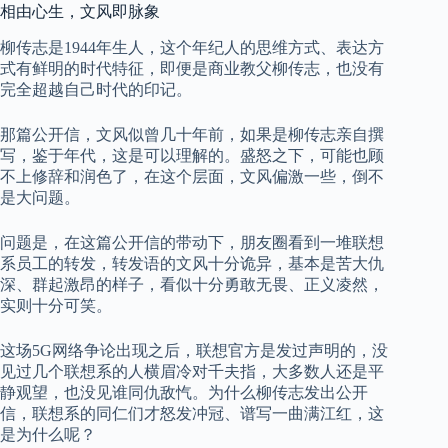
相由心生，文风即脉象
柳传志是1944年生人，这个年纪人的思维方式、表达方
式有鲜明的时代特征，即便是商业教父柳传志，也没有
完全超越自己时代的印记。
那篇公开信，文风似曾几十年前，如果是柳传志亲自撰
写，鉴于年代，这是可以理解的。盛怒之下，可能也顾
不上修辞和润色了，在这个层面，文风偏激一些，倒不
是大问题。
问题是，在这篇公开信的带动下，朋友圈看到一堆联想
系员工的转发，转发语的文风十分诡异，基本是苦大仇
深、群起激昂的样子，看似十分勇敢无畏、正义凌然，
实则十分可笑。
这场5G网络争论出现之后，联想官方是发过声明的，没
见过几个联想系的人横眉冷对千夫指，大多数人还是平
静观望，也没见谁同仇敌忾。为什么柳传志发出公开
信，联想系的同仁们才怒发冲冠、谱写一曲满江红，这
是为什么呢？