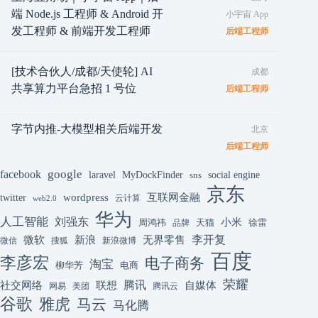
端 Node.js 工程师 & Android 开
小宇宙 App
发工程师 & 前端开发工程师
后端工程师
[技术合伙人/成都/天使轮] AI
成都
共享算力平台急招 1 号位
后端工程师
字节内推-大模型相关后端开发
北京
后端工程师
google
facebook
laravel
MyDockFinder
sns
social engine
京东
互联网金融
wordpress
twitter
云计算
web2.0
华为
人工智能
刘强东
小米
周鸿祎
天猫
徐雷
品牌
李开复
微软
新浪
无界零售
微信
搜狐
新浪微博
百度
李彦宏
电子商务
淘宝
柳华芳
电商
荣耀
腾讯
联想
自媒体
社交网络
网易
美团
腾讯云
谷歌
雅虎
马云
马化腾