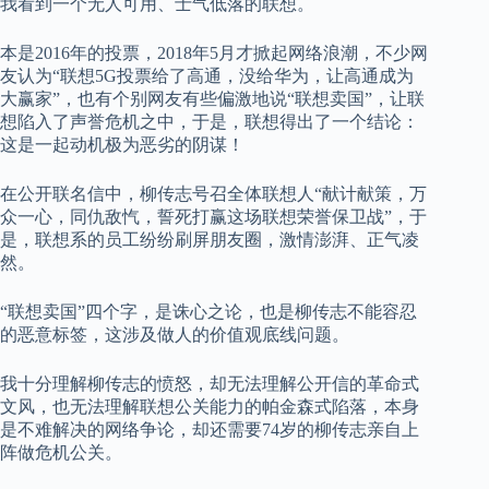
我看到一个无人可用、士气低落的联想。
本是2016年的投票，2018年5月才掀起网络浪潮，不少网
友认为“联想5G投票给了高通，没给华为，让高通成为
大赢家”，也有个别网友有些偏激地说“联想卖国”，让联
想陷入了声誉危机之中，于是，联想得出了一个结论：
这是一起动机极为恶劣的阴谋！
在公开联名信中，柳传志号召全体联想人“献计献策，万
众一心，同仇敌忾，誓死打赢这场联想荣誉保卫战”，于
是，联想系的员工纷纷刷屏朋友圈，激情澎湃、正气凌
然。
“联想卖国”四个字，是诛心之论，也是柳传志不能容忍
的恶意标签，这涉及做人的价值观底线问题。
我十分理解柳传志的愤怒，却无法理解公开信的革命式
文风，也无法理解联想公关能力的帕金森式陷落，本身
是不难解决的网络争论，却还需要74岁的柳传志亲自上
阵做危机公关。