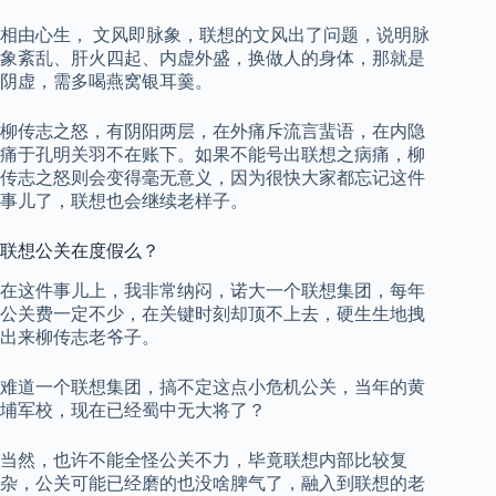
相由心生， 文风即脉象，联想的文风出了问题，说明脉
象紊乱、肝火四起、内虚外盛，换做人的身体，那就是
阴虚，需多喝燕窝银耳羹。
柳传志之怒，有阴阳两层，在外痛斥流言蜚语，在内隐
痛于孔明关羽不在账下。如果不能号出联想之病痛，柳
传志之怒则会变得毫无意义，因为很快大家都忘记这件
事儿了，联想也会继续老样子。
联想公关在度假么？
在这件事儿上，我非常纳闷，诺大一个联想集团，每年
公关费一定不少，在关键时刻却顶不上去，硬生生地拽
出来柳传志老爷子。
难道一个联想集团，搞不定这点小危机公关，当年的黄
埔军校，现在已经蜀中无大将了？
当然，也许不能全怪公关不力，毕竟联想内部比较复
杂，公关可能已经磨的也没啥脾气了，融入到联想的老