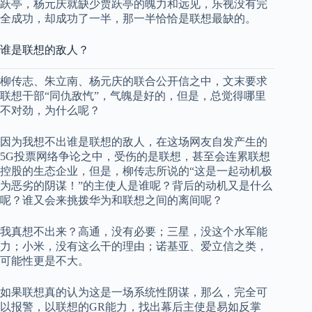
跃亭，杨元庆就缺少贾跃亭的魄力和远见，乐视没有完
全成功，却成功了一半，那一半恰恰是联想最缺的。
谁是联想的敌人？
柳传志、朱立南、杨元庆的联合公开信之中，文末要求
联想干部“同仇敌忾”，气魄是好的，但是，总觉得哪里
不对劲，为什么呢？
因为我想不出谁是联想的敌人，在这场网友自发产生的
5G投票网络争论之中，受伤的是联想，甚至会连累联想
控股的生态企业，但是，柳传志所说的“这是一起动机极
为恶劣的阴谋！”的主使人是谁呢？背后的动机又是什么
呢？谁又会来挑拨华为和联想之间的离间呢？
我真想不出来？高通，没有必要；三星，没这个水军能
力；小米，没有这么干的理由；诺基亚、爱立信之类，
可能性更是不大。
如果联想真的认为这是一场系统性阴谋，那么，完全可
以报警，以联想的GR能力，找出幕后主使是易如反掌