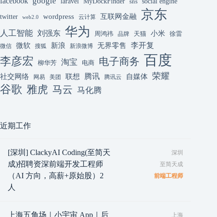
google
facebook
laravel
MyDockFinder
sns
social engine
京东
互联网金融
wordpress
twitter
云计算
web2.0
华为
人工智能
刘强东
小米
周鸿祎
天猫
徐雷
品牌
李开复
微软
新浪
无界零售
微信
搜狐
新浪微博
百度
李彦宏
电子商务
淘宝
柳华芳
电商
荣耀
腾讯
联想
自媒体
社交网络
网易
美团
腾讯云
谷歌
雅虎
马云
马化腾
近期工作
[深圳] ClackyAI Coding(至简天
深圳
成)招聘资深前端开发工程师
至简天成
（AI 方向，高薪+原始股）2
前端工程师
人
上海五角场｜小宇宙 App｜后
上海