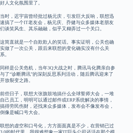
好人文化氛围里了。
当时，迟宇宙曾经批过杨元庆，引发巨大反响，联想迅
速搞了一个IT老友会，杨元庆、乔健与众多媒体老朋友
们谈笑风生、其乐融融，似乎又糊弄过一个关口。
这简直就是一个自欺欺人的笑话。事实证明，公关也确
实做了一次公关，跟后来联想的变化确实没有什么关
系。
同样是公关危机，当年3Q大战之时，腾讯马化腾亲自参
与了“诊断腾讯”的深刻反思系列活动，随后腾讯迎来了
开放裂变之路。
前些日子，联想大张旗鼓地搞什么全球誓师大会，一堆
自己员工，明明可以通过邮件或ERP系统解决的事情，
搞得劳民伤财，还找来众多媒体，发布会不像发布会，
倒像是喊口号大会。
联想的虚空和口号化，方方面面真是不少，在营销已过
3.0的时代里，我很难想象一家IT巨头公司还活在那个模