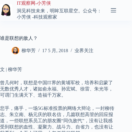
跳
IT观察网-小芳侠
至
洞见科技未来，明眸互联星空。公众号：
内
小芳侠 -科技观察家
容
谁是联想的敌人？
柳华芳
17 5 月, 2018
业界关注
文 | 柳华芳
曾几何时，联想是中国IT界的黄埔军校，培养和启蒙了
无数优秀人才，诸如俞永福、孙宏斌、徐雷、朱光等，
可谓门生满天下、造福千万家。
悲乎，痛乎，一场5G标准投票的网络大辩论，一封柳传
志、朱立南、杨元庆的联名信，几篇联想高管的回应报
道，一些联想系员工的朋友圈“同仇敌忾”，没有让我感
受到联想的血性、凝聚力、战斗力、自省力，也没有让