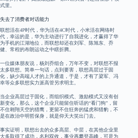
式里。
失去了消费者对话能力
联想活在4P时代，华为活在4C时代，小米活在网络时
代，幸运的是，华为主动进行了自我进化，才赢得了华
为手机的江湖地位，而联想却还在刘军、陈旭东、乔
健、常程的布朗运动之中瞎折腾。
一位媒体朋友说，杨刘乔组合，万年不变，对联想不报
太多联想。简单一句话，点到要害，联想高层过于固
化，缺少高端人才的上升通道，于是，才有了梁军、冯
幸等众多联想实力派高管另求明主。
当企业高层过于固化，而组织模式、激励模式又没有创
新变化，那么，这个企业只能留住听话的“看门狗”，留
不住翱翔天空的猎鹰，更留不住狂奔的猛虎和猎豹，不
是在政治中明哲保身，就是仰天大笑出门去。
事实证明，联想出去的众多高层、中层，在其他企业里
大多取得了成功，名利双收，事业再攀登高峰，可是为